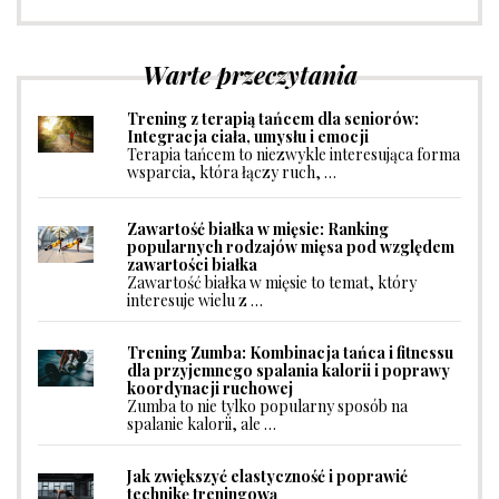
Warte przeczytania
Trening z terapią tańcem dla seniorów:
Integracja ciała, umysłu i emocji
Terapia tańcem to niezwykle interesująca forma
wsparcia, która łączy ruch, …
Zawartość białka w mięsie: Ranking
popularnych rodzajów mięsa pod względem
zawartości białka
Zawartość białka w mięsie to temat, który
interesuje wielu z …
Trening Zumba: Kombinacja tańca i fitnessu
dla przyjemnego spalania kalorii i poprawy
koordynacji ruchowej
Zumba to nie tylko popularny sposób na
spalanie kalorii, ale …
Jak zwiększyć elastyczność i poprawić
technikę treningową