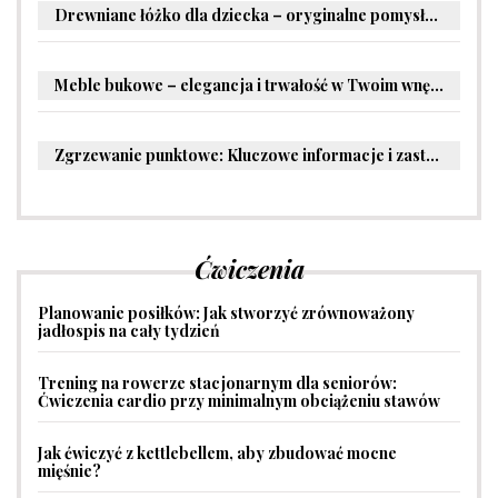
Drewniane łóżko dla dziecka – oryginalne pomysły na aranżację pokoju malucha
Meble bukowe – elegancja i trwałość w Twoim wnętrzu
Zgrzewanie punktowe: Kluczowe informacje i zastosowania w przemyśle
Ćwiczenia
Planowanie posiłków: Jak stworzyć zrównoważony
jadłospis na cały tydzień
Trening na rowerze stacjonarnym dla seniorów:
Ćwiczenia cardio przy minimalnym obciążeniu stawów
Jak ćwiczyć z kettlebellem, aby zbudować mocne
mięśnie?