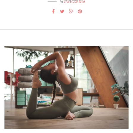
in
ĆWICZENIA