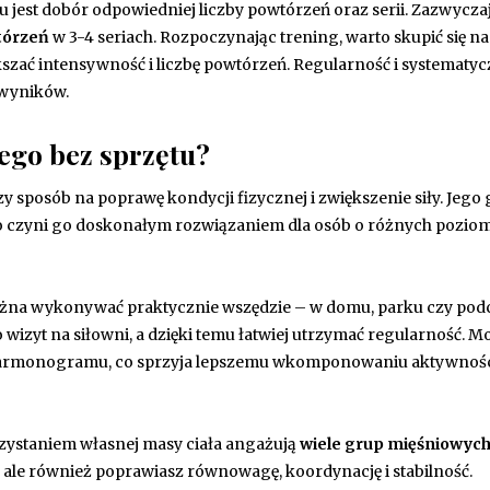
st dobór odpowiedniej liczby powtórzeń oraz serii. Zazwyczaj
tórzeń
w 3-4 seriach. Rozpoczynając trening, warto skupić się na
ększać intensywność i liczbę powtórzeń. Regularność i systematy
 wyników.
wego bez sprzętu?
zy sposób na poprawę kondycji fizycznej i zwiększenie siły. Jego
co czyni go doskonałym rozwiązaniem dla osób o różnych pozio
można wykonywać praktycznie wszędzie – w domu, parku czy pod
 wizyt na siłowni, a dzięki temu łatwiej utrzymać regularność. M
o harmonogramu, co sprzyja lepszemu wkomponowaniu aktywnoś
orzystaniem własnej masy ciała angażują
wiele grup mięśniowyc
łę, ale również poprawiasz równowagę, koordynację i stabilność.