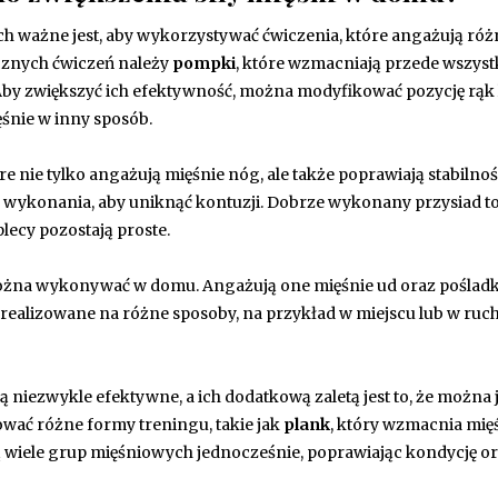
 ważne jest, aby wykorzystywać ćwiczenia, które angażują róż
ecznych ćwiczeń należy
pompki
, które wzmacniają przede wszys
 Aby zwiększyć ich efektywność, można modyfikować pozycję rąk
śnie w inny sposób.
óre nie tylko angażują mięśnie nóg, ale także poprawiają stabilno
ę wykonania, aby uniknąć kontuzji. Dobrze wykonany przysiad to 
lecy pozostają proste.
można wykonywać w domu. Angażują one mięśnie ud oraz pośladk
ealizowane na różne sposoby, na przykład w miejscu lub w ruch
 niezwykle efektywne, a ich dodatkową zaletą jest to, że można 
ać różne formy treningu, takie jak
plank
, który wzmacnia mię
ą wiele grup mięśniowych jednocześnie, poprawiając kondycję ora