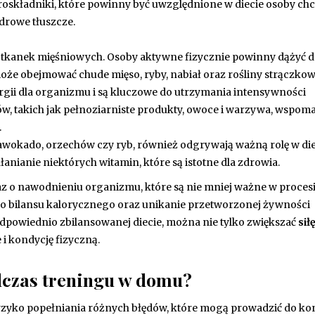
oskładniki, które powinny być uwzględnione w diecie osoby chc
zdrowe tłuszcze.
 tkanek mięśniowych. Osoby aktywne fizycznie powinny dążyć 
może obejmować chude mięso, ryby, nabiał oraz rośliny strączkow
gii dla organizmu i są kluczowe do utrzymania intensywności
, takich jak pełnoziarniste produkty, owoce i warzywa, wspom
.
z awokado, orzechów czy ryb, również odgrywają ważną rolę w die
łanianie niektórych witamin, które są istotne dla zdrowia.
az o nawodnieniu organizmu, które są nie mniej ważne w proces
o bilansu kalorycznego oraz unikanie przetworzonej żywności
odpowiednio zbilansowanej diecie, można nie tylko zwiększać
sił
 i kondycję fizyczną.
odczas treningu w domu?
 ryzyko popełniania różnych błędów, które mogą prowadzić do kon