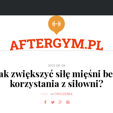
2021-08-06
ak zwiększyć siłę mięśni b
korzystania z siłowni?
in
ĆWICZENIA