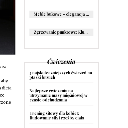
Meble bukowe – elegancja i trwałość w Twoim wnętrzu
Zgrzewanie punktowe: Kluczowe informacje i zastosowania w przemyśle
Ćwiczenia
bez
5 najskuteczniejszych ćwiczeń na
płaski brzuch
 aby
 dieta
Najlepsze ćwiczenia na
utrzymanie masy mięśniowej w
ąco
czasie odchudzania
erzone
Trening siłowy dla kobiet:
Budowanie siły i rzeźby ciała