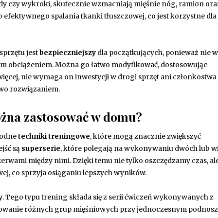
ady czy wykroki, skutecznie wzmacniają mięśnie nóg, ramion ora
o efektywnego spalania tkanki tłuszczowej, co jest korzystne dla
sprzętu jest
bezpieczniejszy
dla początkujących, ponieważ nie wi
ym obciążeniem. Można go łatwo modyfikować, dostosowując
ięcej, nie wymaga on inwestycji w drogi sprzęt ani członkostwa
owo rozwiązaniem.
ożna zastosować w domu?
rodne
techniki treningowe
, które mogą znacznie zwiększyć
jść są
superserie
, które polegają na wykonywaniu dwóch lub wi
erwami między nimi. Dzięki temu nie tylko oszczędzamy czas, al
j, co sprzyja osiąganiu lepszych wyników.
y
. Tego typu trening składa się z serii ćwiczeń wykonywanych z
owanie różnych grup mięśniowych przy jednoczesnym podnosz