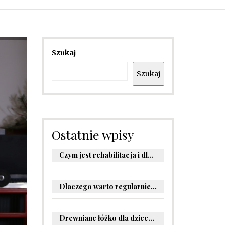
Szukaj
Szukaj
Ostatnie wpisy
Czym jest rehabilitacja i dlaczego jest kluczowa dla powrotu do zdrowia?
Dlaczego warto regularnie odwiedzać stomatologa?
Drewniane łóżko dla dziecka – oryginalne pomysły na aranżację pokoju malucha