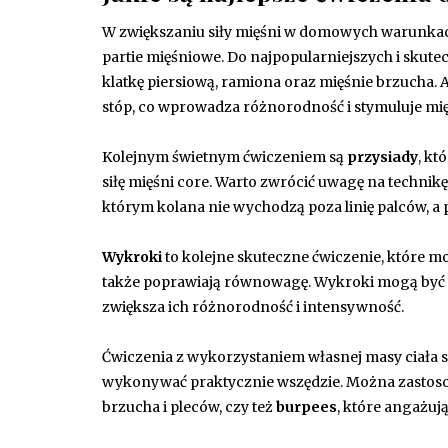
W zwiększaniu siły mięśni w domowych warunkach
partie mięśniowe. Do najpopularniejszych i skut
klatkę piersiową, ramiona oraz mięśnie brzucha.
stóp, co wprowadza różnorodność i stymuluje mię
Kolejnym świetnym ćwiczeniem są
przysiady
, kt
siłę mięśni core. Warto zwrócić uwagę na technik
którym kolana nie wychodzą poza linię palców, a p
Wykroki
to kolejne skuteczne ćwiczenie, które 
także poprawiają równowagę. Wykroki mogą być r
zwiększa ich różnorodność i intensywność.
Ćwiczenia z wykorzystaniem własnej masy ciała są
wykonywać praktycznie wszędzie. Można zastosow
brzucha i pleców, czy też
burpees
, które angażuj