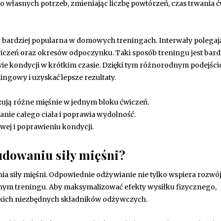
 własnych potrzeb, zmieniając liczbę powtórzeń, czas trwania 
oraz bardziej popularna w domowych treningach. Interwały polegaj
eń oraz okresów odpoczynku. Taki sposób treningu jest bar
wie kondycji w krótkim czasie. Dzięki tym różnorodnym podejśc
ingowy i uzyskać lepsze rezultaty.
żują różne mięśnie w jednym bloku ćwiczeń.
e całego ciała i poprawia wydolność.
owej i poprawieniu kondycji.
udowaniu siły mięśni?
a siły mięśni. Odpowiednie odżywianie nie tylko wspiera rozwój
wnym treningu. Aby maksymalizować efekty wysiłku fizycznego,
tkich niezbędnych składników odżywczych.