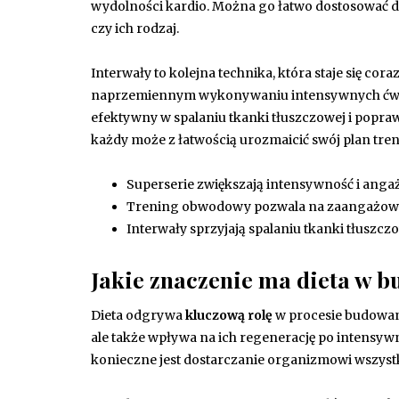
wydolności kardio. Można go łatwo dostosować do
czy ich rodzaj.
Interwały to kolejna technika, która staje się c
naprzemiennym wykonywaniu intensywnych ćwicz
efektywny w spalaniu tkanki tłuszczowej i popra
każdy może z łatwością urozmaicić swój plan tren
Superserie zwiększają intensywność i anga
Trening obwodowy pozwala na zaangażowani
Interwały sprzyjają spalaniu tkanki tłuszcz
Jakie znaczenie ma dieta w b
Dieta odgrywa
kluczową rolę
w procesie budowani
ale także wpływa na ich regenerację po intensy
konieczne jest dostarczanie organizmowi wszys