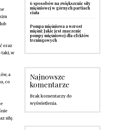
6 sposobów na zwiększenie siły
mięśniowej w górnych partiach
ne
ciała
tkim
 lub
Pompa mięśniowa a wzrost
mięśni: Jakie jest znaczenie
pompy mięśniowej dla efektów
treningowych
ść oraz
taki, w
Najnowsze
ów, a
u, co
komentarze
Brak komentarzy do
wyświetlenia.
je
śnie
z siłę.