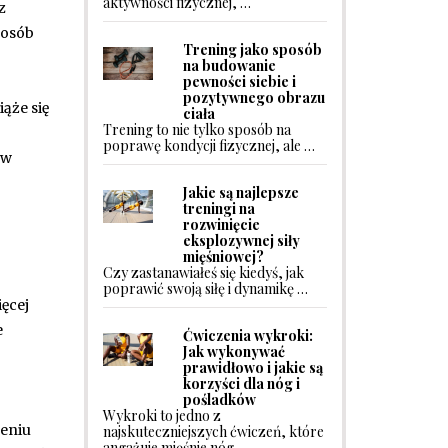
aktywności fizycznej, …
z
 osób
Trening jako sposób
na budowanie
pewności siebie i
pozytywnego obrazu
ąże się
ciała
Trening to nie tylko sposób na
poprawę kondycji fizycznej, ale …
 w
Jakie są najlepsze
treningi na
rozwinięcie
eksplozywnej siły
mięśniowej?
Czy zastanawiałeś się kiedyś, jak
poprawić swoją siłę i dynamikę …
ęcej
e
Ćwiczenia wykroki:
Jak wykonywać
prawidłowo i jakie są
korzyści dla nóg i
pośladków
Wykroki to jedno z
eniu
najskuteczniejszych ćwiczeń, które
angażuje mięśnie nóg …