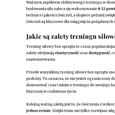
Ważnym aspektem efektywnego treningu w domu je
budowania siły zaleca się wykonywanie
8-12 pow
technice i jakości ćwiczeń, a dopiero później zwi
ćwiczeń są kluczowe dla osiągnięcia pożądanych
Jakie są zalety treningu siło
Trening siłowy bez sprzętu to coraz popularniejs
zalety obejmują
elastyczność
oraz
dostępność
, 
zaawansowania.
Przede wszystkim, trening siłowy bez sprzętu 
podróży. To oznacza, że nie jesteś ograniczony do
dostosować czas i miejsce treningu do swojeg
fizycznej w codzienne życie.
Kolejną ważną zaletą jest to, że ćwiczenia z wyk
jednocześnie
. Dzięki temu nie tylko rozwijasz si