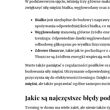
W podstawowym ujęciu, istnieją trzy główne makr
zwiększyć siłę mięśni: białka, węglowodany oraz 
Białko
jest niezbędne do budowy i naprawy
spożywania odpowiedniej ilości białka, co 
Węglowodany
stanowią główne źródło ener
treningu. Odpowiednie dawki węglowodanów
odbudowę glikogenu po wysiłku fizycznym
Zdrowe tłuszcze
, takie jak te pochodzące 
Tłuszcze są źródłem energii i wspierają wch
Warto także pamiętać o regularności posiłków or
budowania siły mięśni. Utrzymanie odpowiednieg
przyczynia się do efektywności treningu. Dzięki 
mięśni
, ale także poprawiać ogólne samopoczucie
Jakie są najczęstsze błędy p
Trening w domu ma wiele zalet, ale niesie także