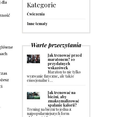
 dla
Kategorie
Ćwiczenia
czność
Inne tematy
Warte przeczytania
 główne
mach
Jak trenować przed
maratonem? 10
przydatnych
wskazówek
Maraton to nie tylko
czas
wyzwanie fizyczne, ale także
ożesz
emocjonalne i …
ci
Jak trenować na
bieżni, aby
zmaksymalizować
spalanie kalorii?
h
Trening na bieżni to jedna z
najpopularniejszych form