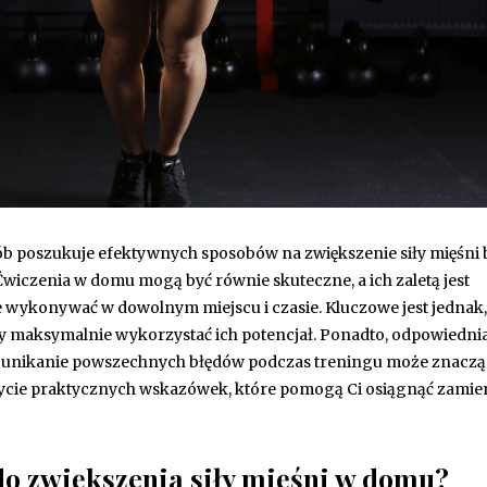
sób poszukuje efektywnych sposobów na zwiększenie siły mięśni 
Ćwiczenia w domu mogą być równie skuteczne, a ich zaletą jest
e wykonywać w dowolnym miejscu i czasie. Kluczowe jest jednak,
aby maksymalnie wykorzystać ich potencjał. Ponadto, odpowiednia
, a unikanie powszechnych błędów podczas treningu może znacz
dkrycie praktycznych wskazówek, które pomogą Ci osiągnąć zami
 do zwiększenia siły mięśni w domu?