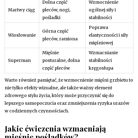
Dolna część
Wzmocnienie
Martwy ciąg
pleców, nogi,
ogólnej siły i
pośladki
stabilności
Poprawa
Górna część
Wiosłowanie
elastyczności i siły
pleców, ramiona
mięśniowej
Mięśnie
Wzmacnianie
Superman
posturalne, dolna
stabilności
część pleców
kręgosłupa
Warto również pamiętać, że wzmocnienie mięśni grzbietu to
nie tylko efekty wizualne, ale także ważny element
zdrowego stylu życia, który może przyczynić się do
lepszego samopoczucia oraz zmniejszenia ryzyka urazów
w codziennych czynnościach.
Jakie ćwiczenia wzmacniają
mięśnie pośladków?