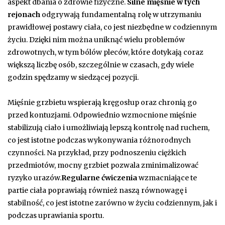
aspekt dbania o zdrowie fizyczne.
Silne mięśnie w tych
rejonach
odgrywają fundamentalną rolę w utrzymaniu
prawidłowej postawy ciała, co jest niezbędne w codziennym
życiu. Dzięki nim można uniknąć wielu problemów
zdrowotnych, w tym bólów pleców, które dotykają coraz
większą liczbę osób, szczególnie w czasach, gdy wiele
godzin spędzamy w siedzącej pozycji.
Mięśnie grzbietu wspierają kręgosłup oraz chronią go
przed kontuzjami. Odpowiednio wzmocnione mięśnie
stabilizują ciało i umożliwiają lepszą kontrolę nad ruchem,
co jest istotne podczas wykonywania różnorodnych
czynności. Na przykład, przy podnoszeniu ciężkich
przedmiotów, mocny grzbiet pozwala zminimalizować
ryzyko urazów.
Regularne ćwiczenia
wzmacniające te
partie ciała poprawiają również naszą równowagę i
stabilność, co jest istotne zarówno w życiu codziennym, jak i
podczas uprawiania sportu.