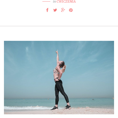
in
ĆWICZENIA