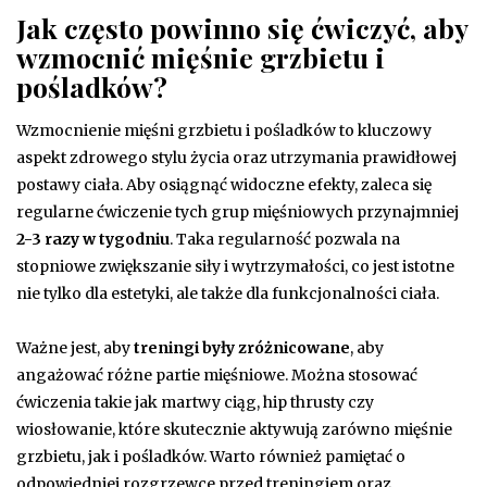
Jak często powinno się ćwiczyć, aby
wzmocnić mięśnie grzbietu i
pośladków?
Wzmocnienie mięśni grzbietu i pośladków to kluczowy
aspekt zdrowego stylu życia oraz utrzymania prawidłowej
postawy ciała. Aby osiągnąć widoczne efekty, zaleca się
regularne ćwiczenie tych grup mięśniowych przynajmniej
2-3 razy w tygodniu
. Taka regularność pozwala na
stopniowe zwiększanie siły i wytrzymałości, co jest istotne
nie tylko dla estetyki, ale także dla funkcjonalności ciała.
Ważne jest, aby
treningi były zróżnicowane
, aby
angażować różne partie mięśniowe. Można stosować
ćwiczenia takie jak martwy ciąg, hip thrusty czy
wiosłowanie, które skutecznie aktywują zarówno mięśnie
grzbietu, jak i pośladków. Warto również pamiętać o
odpowiedniej rozgrzewce przed treningiem oraz