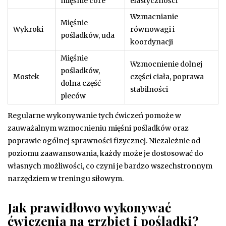
mięśnie core
elastyczności
Wzmacnianie
Mięśnie
Wykroki
równowagi i
pośladków, uda
koordynacji
Mięśnie
Wzmocnienie dolnej
pośladków,
Mostek
części ciała, poprawa
dolna część
stabilności
pleców
Regularne wykonywanie tych ćwiczeń pomoże w
zauważalnym wzmocnieniu mięśni pośladków oraz
poprawie ogólnej sprawności fizycznej. Niezależnie od
poziomu zaawansowania, każdy może je dostosować do
własnych możliwości, co czyni je bardzo wszechstronnym
narzędziem w treningu siłowym.
Jak prawidłowo wykonywać
ćwiczenia na grzbiet i pośladki?