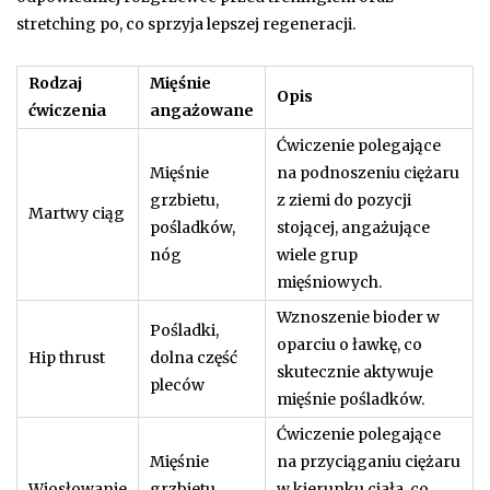
stretching po, co sprzyja lepszej regeneracji.
Rodzaj
Mięśnie
Opis
ćwiczenia
angażowane
Ćwiczenie polegające
Mięśnie
na podnoszeniu ciężaru
grzbietu,
z ziemi do pozycji
Martwy ciąg
pośladków,
stojącej, angażujące
nóg
wiele grup
mięśniowych.
Wznoszenie bioder w
Pośladki,
oparciu o ławkę, co
Hip thrust
dolna część
skutecznie aktywuje
pleców
mięśnie pośladków.
Ćwiczenie polegające
Mięśnie
na przyciąganiu ciężaru
Wiosłowanie
grzbietu,
w kierunku ciała, co