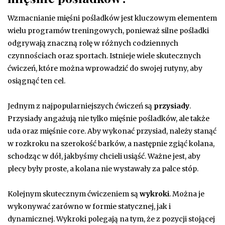
Wzmacnianie mięśni pośladków jest kluczowym elementem
wielu programów treningowych, ponieważ silne pośladki
odgrywają znaczną rolę w różnych codziennych
czynnościach oraz sportach. Istnieje wiele skutecznych
ćwiczeń, które można wprowadzić do swojej rutyny, aby
osiągnąć ten cel.
Jednym z najpopularniejszych ćwiczeń są
przysiady
.
Przysiady angażują nie tylko mięśnie pośladków, ale także
uda oraz mięśnie core. Aby wykonać przysiad, należy stanąć
w rozkroku na szerokość barków, a następnie zgiąć kolana,
schodząc w dół, jakbyśmy chcieli usiąść. Ważne jest, aby
plecy były proste, a kolana nie wystawały za palce stóp.
Kolejnym skutecznym ćwiczeniem są
wykroki
. Można je
wykonywać zarówno w formie statycznej, jak i
dynamicznej. Wykroki polegają na tym, że z pozycji stojącej