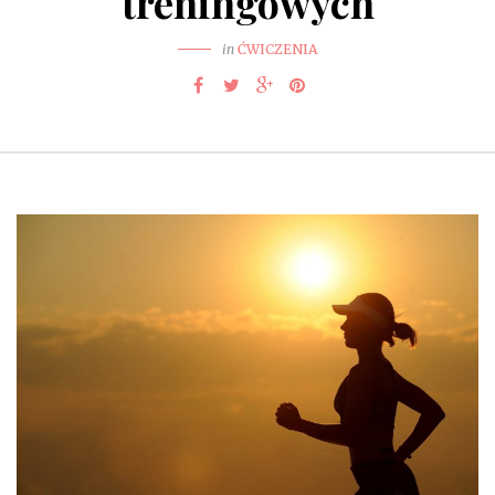
treningowych
in
ĆWICZENIA