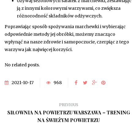
Używaj sezonowych sałatek z marchewki, zestawiając
ją z innymi kolorowymi warzywami, co zwiększa
różnorodność składników odżywczych.
Poprawiając sposób spożywania marchewki i wybierając
odpowiednie metody jej obróbki, możemy znacząco
wpłynąć na nasze zdrowie i samopoczucie, czerpiąc z tego
warzywa jak najwięcej korzyści.
No related posts.
2021-10-17
968
PREVIOUS
SIŁOWNIA NA POWIETRZU WARSZAWA – TRENING
NA ŚWIEŻYM POWIETRZU