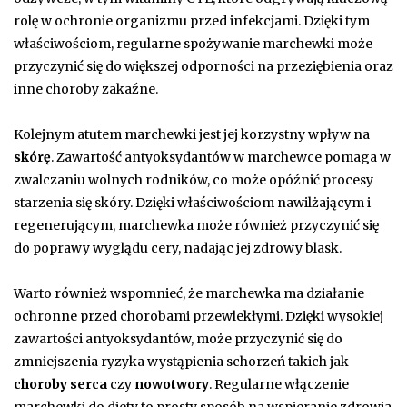
rolę w ochronie organizmu przed infekcjami. Dzięki tym
właściwościom, regularne spożywanie marchewki może
przyczynić się do większej odporności na przeziębienia oraz
inne choroby zakaźne.
Kolejnym atutem marchewki jest jej korzystny wpływ na
skórę
. Zawartość antyoksydantów w marchewce pomaga w
zwalczaniu wolnych rodników, co może opóźnić procesy
starzenia się skóry. Dzięki właściwościom nawilżającym i
regenerującym, marchewka może również przyczynić się
do poprawy wyglądu cery, nadając jej zdrowy blask.
Warto również wspomnieć, że marchewka ma działanie
ochronne przed chorobami przewlekłymi. Dzięki wysokiej
zawartości antyoksydantów, może przyczynić się do
zmniejszenia ryzyka wystąpienia schorzeń takich jak
choroby serca
czy
nowotwory
. Regularne włączenie
marchewki do diety to prosty sposób na wspieranie zdrowia