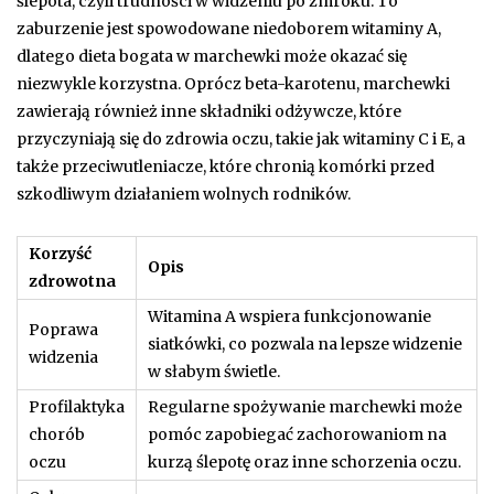
ślepota, czyli trudności w widzeniu po zmroku. To
zaburzenie jest spowodowane niedoborem witaminy A,
dlatego dieta bogata w marchewki może okazać się
niezwykle korzystna. Oprócz beta-karotenu, marchewki
zawierają również inne składniki odżywcze, które
przyczyniają się do zdrowia oczu, takie jak witaminy C i E, a
także przeciwutleniacze, które chronią komórki przed
szkodliwym działaniem wolnych rodników.
Korzyść
Opis
zdrowotna
Witamina A wspiera funkcjonowanie
Poprawa
siatkówki, co pozwala na lepsze widzenie
widzenia
w słabym świetle.
Profilaktyka
Regularne spożywanie marchewki może
chorób
pomóc zapobiegać zachorowaniom na
oczu
kurzą ślepotę oraz inne schorzenia oczu.