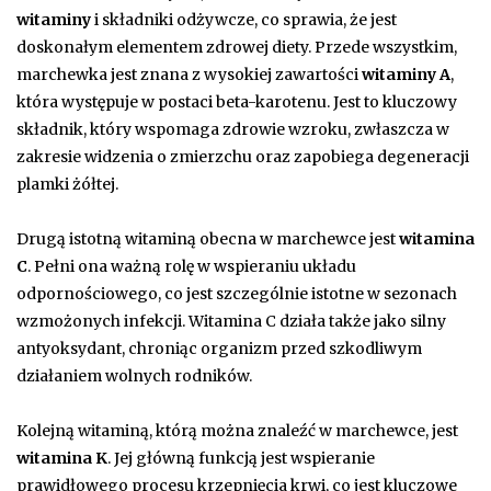
witaminy
i składniki odżywcze, co sprawia, że jest
doskonałym elementem zdrowej diety. Przede wszystkim,
marchewka jest znana z wysokiej zawartości
witaminy A
,
która występuje w postaci beta-karotenu. Jest to kluczowy
składnik, który wspomaga zdrowie wzroku, zwłaszcza w
zakresie widzenia o zmierzchu oraz zapobiega degeneracji
plamki żółtej.
Drugą istotną witaminą obecna w marchewce jest
witamina
C
. Pełni ona ważną rolę w wspieraniu układu
odpornościowego, co jest szczególnie istotne w sezonach
wzmożonych infekcji. Witamina C działa także jako silny
antyoksydant, chroniąc organizm przed szkodliwym
działaniem wolnych rodników.
Kolejną witaminą, którą można znaleźć w marchewce, jest
witamina K
. Jej główną funkcją jest wspieranie
prawidłowego procesu krzepnięcia krwi, co jest kluczowe