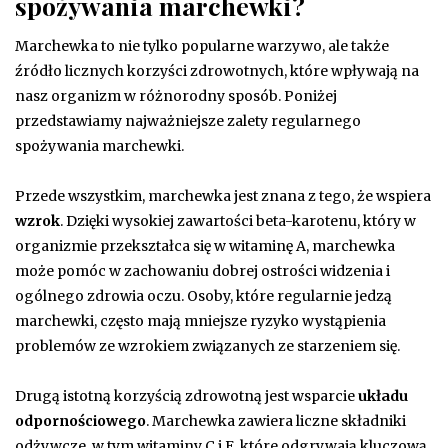
spożywania marchewki?
Marchewka to nie tylko popularne warzywo, ale także
źródło licznych korzyści zdrowotnych, które wpływają na
nasz organizm w różnorodny sposób. Poniżej
przedstawiamy najważniejsze zalety regularnego
spożywania marchewki.
Przede wszystkim, marchewka jest znana z tego, że wspiera
wzrok
. Dzięki wysokiej zawartości beta-karotenu, który w
organizmie przekształca się w witaminę A, marchewka
może pomóc w zachowaniu dobrej ostrości widzenia i
ogólnego zdrowia oczu. Osoby, które regularnie jedzą
marchewki, często mają mniejsze ryzyko wystąpienia
problemów ze wzrokiem związanych ze starzeniem się.
Drugą istotną korzyścią zdrowotną jest wsparcie
układu
odpornościowego
. Marchewka zawiera liczne składniki
odżywcze, w tym witaminy C i E, które odgrywają kluczową