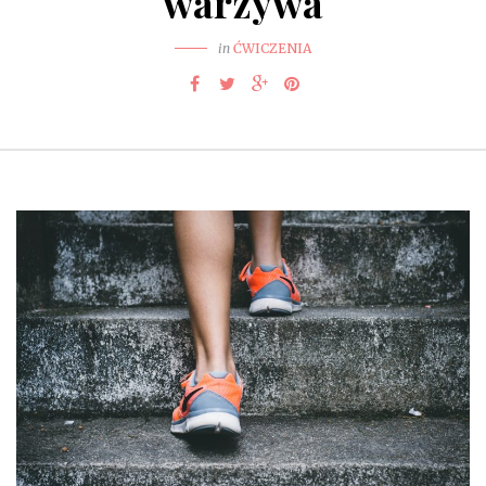
warzywa
in
ĆWICZENIA