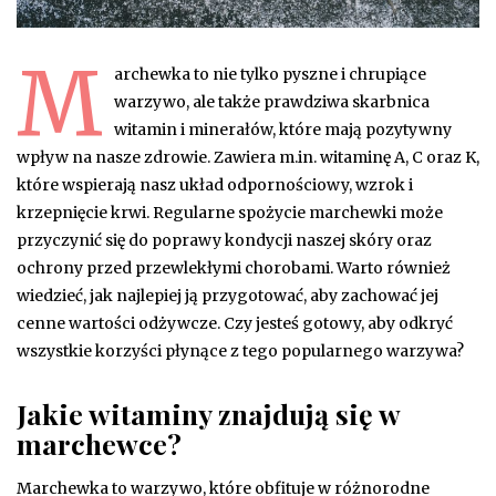
M
archewka to nie tylko pyszne i chrupiące
warzywo, ale także prawdziwa skarbnica
witamin i minerałów, które mają pozytywny
wpływ na nasze zdrowie. Zawiera m.in. witaminę A, C oraz K,
które wspierają nasz układ odpornościowy, wzrok i
krzepnięcie krwi. Regularne spożycie marchewki może
przyczynić się do poprawy kondycji naszej skóry oraz
ochrony przed przewlekłymi chorobami. Warto również
wiedzieć, jak najlepiej ją przygotować, aby zachować jej
cenne wartości odżywcze. Czy jesteś gotowy, aby odkryć
wszystkie korzyści płynące z tego popularnego warzywa?
Jakie witaminy znajdują się w
marchewce?
Marchewka to warzywo, które obfituje w różnorodne