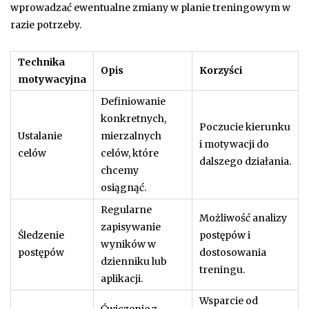
wprowadzać ewentualne zmiany w planie treningowym w
razie potrzeby.
Technika
Opis
Korzyści
motywacyjna
Definiowanie
konkretnych,
Poczucie kierunku
Ustalanie
mierzalnych
i motywacji do
celów
celów, które
dalszego działania.
chcemy
osiągnąć.
Regularne
Możliwość analizy
zapisywanie
Śledzenie
postępów i
wyników w
postępów
dostosowania
dzienniku lub
treningu.
aplikacji.
Wsparcie od