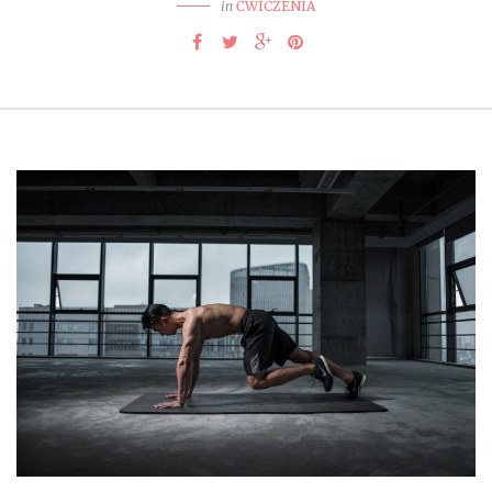
in
ĆWICZENIA