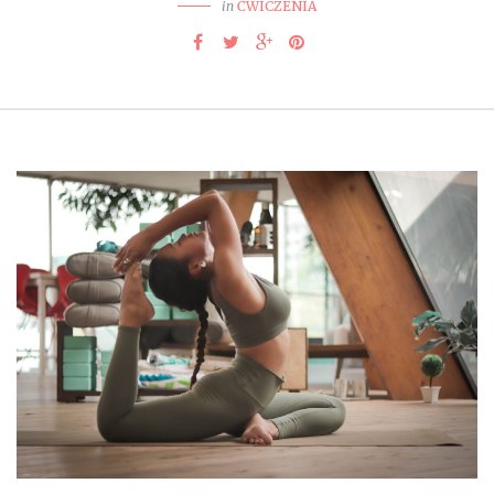
in
ĆWICZENIA