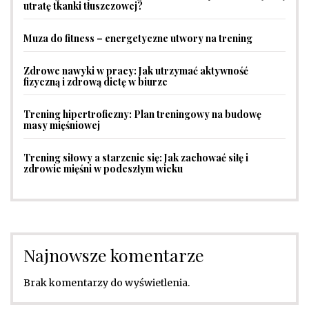
utratę tkanki tłuszczowej?
Muza do fitness – energetyczne utwory na trening
Zdrowe nawyki w pracy: Jak utrzymać aktywność
fizyczną i zdrową dietę w biurze
Trening hipertroficzny: Plan treningowy na budowę
masy mięśniowej
Trening siłowy a starzenie się: Jak zachować siłę i
zdrowie mięśni w podeszłym wieku
Najnowsze komentarze
Brak komentarzy do wyświetlenia.