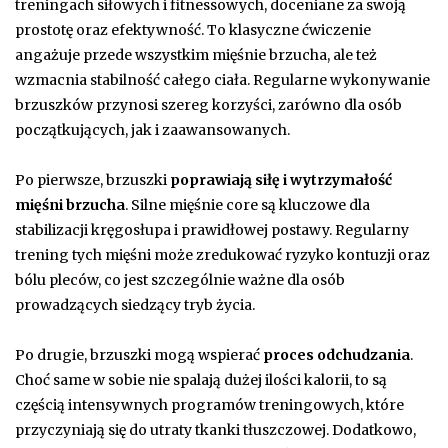
treningach siłowych i fitnessowych, doceniane za swoją
prostotę oraz efektywność. To klasyczne ćwiczenie
angażuje przede wszystkim mięśnie brzucha, ale też
wzmacnia stabilność całego ciała. Regularne wykonywanie
brzuszków przynosi szereg korzyści, zarówno dla osób
początkujących, jak i zaawansowanych.
Po pierwsze, brzuszki
poprawiają siłę i wytrzymałość
mięśni brzucha
. Silne mięśnie core są kluczowe dla
stabilizacji kręgosłupa i prawidłowej postawy. Regularny
trening tych mięśni może zredukować ryzyko kontuzji oraz
bólu pleców, co jest szczególnie ważne dla osób
prowadzących siedzący tryb życia.
Po drugie, brzuszki mogą wspierać
proces odchudzania
.
Choć same w sobie nie spalają dużej ilości kalorii, to są
częścią intensywnych programów treningowych, które
przyczyniają się do utraty tkanki tłuszczowej. Dodatkowo,