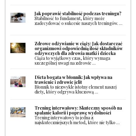
Jak poprawić stabilność podczas treningu?
Stabilność to fundament, który może
zadecydować o sukcesie naszych treningów. …
Zdrowe odżywianie w ciąży: Jak dostarczać
organizmowi odpowiednią ilość składników
odżywczych dla zdrowia matki i dziecka
Ciąża to wyjątkowy czas, który wymaga
szczególnej uwagi na zdrowie …
Dieta bogata w błonnik: Jak wpływa na
trawienie i zdrowie jelit
Błonnik to niezwykle istotny element naszej
diety, który odgrywa kluczową …
Trening interwałowy: Skuteczny sposób na
spalanie kalorii i poprawę wydolności
Trening interwałowy to jedna z
najskuteczniejszych metod, które nie tylko …