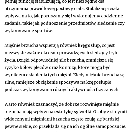
pełnią funkcję stabilizującą, co jest niezbędne dla
utrzymania prawidłowej postawy ciała. Stabilizacja ciała
wpływa na to, jak poruszamy się i wykonujemy codzienne
zadania, takie jak podnoszenie przedmiotów, siedzenie czy
wykonywanie sportów.
Mięśnie brzucha wspierają również
kręgosłup
, co jest
niezwykle ważne dla osób prowadzących siedzący tryb
życia. Dzięki odpowiedniej sile brzucha, zmniejsza się
ryzyko bólów pleców oraz kontuzji, które mogą być
wynikiem osłabienia tych mięśni. Kiedy mięśnie brzucha są
silne, mniejsze obciążenie spoczywa na kręgosłupie
podczas wykonywania różnych aktywności fizycznych.
Warto również zaznaczyć, że dobrze rozwinięte mięśnie
brzucha mają wpływ na
estetykę sylwetki
. Osoby z silnymi i
widocznymi mięśniami brzucha często czują się bardziej
pewne siebie, co przekłada się na ich ogólne samopoczucie.