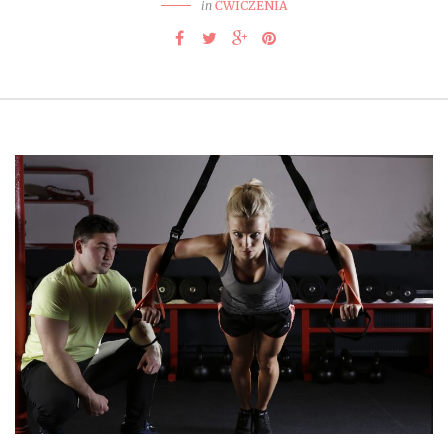
in
ĆWICZENIA