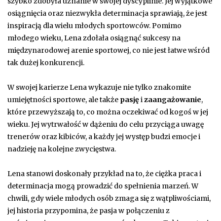
szybko zdobyła uznanie w swojej dyscyplinie. Jej wyjątkowe
osiągnięcia oraz niezwykła determinacja sprawiają, że jest
inspiracją dla wielu młodych sportowców. Pomimo
młodego wieku, Lena zdołała osiągnąć sukcesy na
międzynarodowej arenie sportowej, co nie jest łatwe wśród
tak dużej konkurencji.
W swojej karierze Lena wykazuje nie tylko znakomite
umiejętności sportowe, ale także
pasję
i
zaangażowanie
,
które przewyższają to, co można oczekiwać od kogoś w jej
wieku. Jej wytrwałość w dążeniu do celu przyciąga uwagę
trenerów oraz kibiców, a każdy jej występ budzi emocje i
nadzieję na kolejne zwycięstwa.
Lena stanowi doskonały przykład na to, że ciężka praca i
determinacja mogą prowadzić do spełnienia marzeń. W
chwili, gdy wiele młodych osób zmaga się z wątpliwościami,
jej historia przypomina, że pasja w połączeniu z