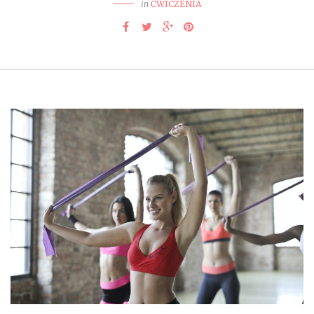
in
ĆWICZENIA