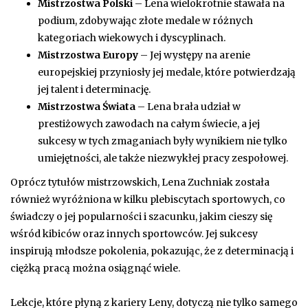
Mistrzostwa Polski
– Lena wielokrotnie stawała na
podium, zdobywając złote medale w różnych
kategoriach wiekowych i dyscyplinach.
Mistrzostwa Europy
– Jej występy na arenie
europejskiej przyniosły jej medale, które potwierdzają
jej talent i determinację.
Mistrzostwa Świata
– Lena brała udział w
prestiżowych zawodach na całym świecie, a jej
sukcesy w tych zmaganiach były wynikiem nie tylko
umiejętności, ale także niezwykłej pracy zespołowej.
Oprócz tytułów mistrzowskich, Lena Zuchniak została
również wyróżniona w kilku plebiscytach sportowych, co
świadczy o jej popularności i szacunku, jakim cieszy się
wśród kibiców oraz innych sportowców. Jej sukcesy
inspirują młodsze pokolenia, pokazując, że z determinacją i
ciężką pracą można osiągnąć wiele.
Lekcje, które płyną z kariery Leny, dotyczą nie tylko samego