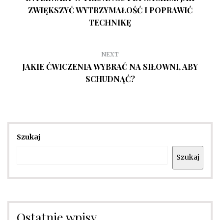
ZWIĘKSZYĆ WYTRZYMAŁOŚĆ I POPRAWIĆ
TECHNIKĘ
NEXT
JAKIE ĆWICZENIA WYBRAĆ NA SIŁOWNI, ABY
SCHUDNĄĆ?
Szukaj
Szukaj
Ostatnie wpisy