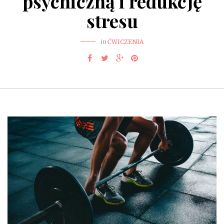
psychiczną i redukcję
stresu
in
ĆWICZENIA