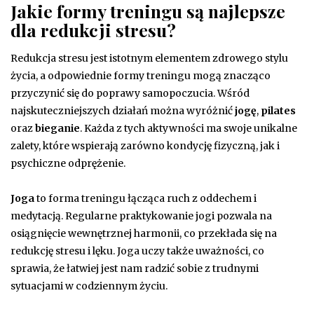
Jakie formy treningu są najlepsze
dla redukcji stresu?
Redukcja stresu jest istotnym elementem zdrowego stylu
życia, a odpowiednie formy treningu mogą znacząco
przyczynić się do poprawy samopoczucia. Wśród
najskuteczniejszych działań można wyróżnić
jogę
,
pilates
oraz
bieganie
. Każda z tych aktywności ma swoje unikalne
zalety, które wspierają zarówno kondycję fizyczną, jak i
psychiczne odprężenie.
Joga
to forma treningu łącząca ruch z oddechem i
medytacją. Regularne praktykowanie jogi pozwala na
osiągnięcie wewnętrznej harmonii, co przekłada się na
redukcję stresu i lęku. Joga uczy także uważności, co
sprawia, że łatwiej jest nam radzić sobie z trudnymi
sytuacjami w codziennym życiu.