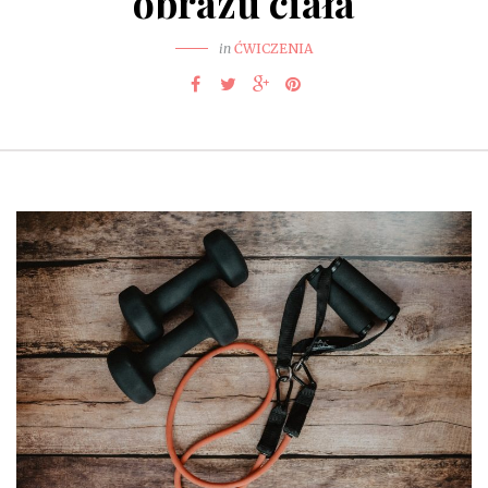
obrazu ciała
in
ĆWICZENIA