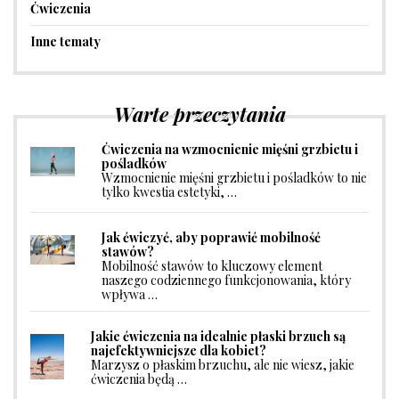
Ćwiczenia
Inne tematy
Warte przeczytania
Ćwiczenia na wzmocnienie mięśni grzbietu i
pośladków
Wzmocnienie mięśni grzbietu i pośladków to nie
tylko kwestia estetyki, …
Jak ćwiczyć, aby poprawić mobilność
stawów?
Mobilność stawów to kluczowy element
naszego codziennego funkcjonowania, który
wpływa …
Jakie ćwiczenia na idealnie płaski brzuch są
najefektywniejsze dla kobiet?
Marzysz o płaskim brzuchu, ale nie wiesz, jakie
ćwiczenia będą …