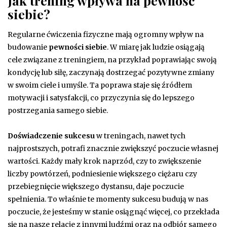
Jak trening wpływa na pewność
siebie?
Regularne ćwiczenia fizyczne mają ogromny wpływ na
budowanie
pewności siebie
. W miarę jak ludzie osiągają
cele związane z treningiem, na przykład poprawiając swoją
kondycję lub siłę, zaczynają dostrzegać pozytywne zmiany
w swoim ciele i umyśle. Ta poprawa staje się źródłem
motywacji i satysfakcji, co przyczynia się do lepszego
postrzegania samego siebie.
Doświadczenie sukcesu
w treningach, nawet tych
najprostszych, potrafi znacznie zwiększyć poczucie własnej
wartości. Każdy mały krok naprzód, czy to zwiększenie
liczby powtórzeń, podniesienie większego ciężaru czy
przebiegnięcie większego dystansu, daje poczucie
spełnienia. To właśnie te momenty sukcesu budują w nas
poczucie, że jesteśmy w stanie osiągnąć więcej, co przekłada
się na nasze relacje z innymi ludźmi oraz na odbiór samego