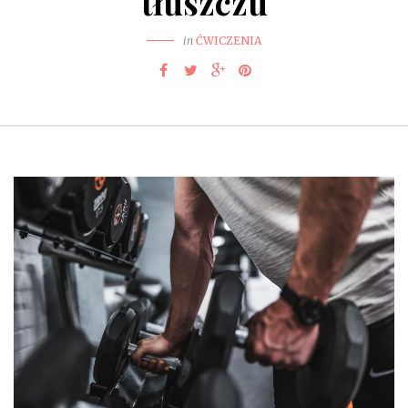
tłuszczu
in
ĆWICZENIA