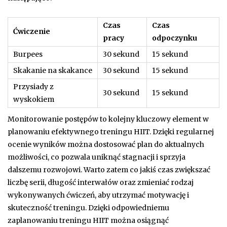
Czas
Czas
Ćwiczenie
pracy
odpoczynku
Burpees
30 sekund
15 sekund
Skakanie na skakance
30 sekund
15 sekund
Przysiady z
30 sekund
15 sekund
wyskokiem
Monitorowanie postępów to kolejny kluczowy element w
planowaniu efektywnego treningu HIIT. Dzięki regularnej
ocenie wyników można dostosować plan do aktualnych
możliwości, co pozwala uniknąć stagnacji i sprzyja
dalszemu rozwojowi. Warto zatem co jakiś czas zwiększać
liczbę serii, długość interwałów oraz zmieniać rodzaj
wykonywanych ćwiczeń, aby utrzymać motywację i
skuteczność treningu. Dzięki odpowiedniemu
zaplanowaniu treningu HIIT można osiągnąć