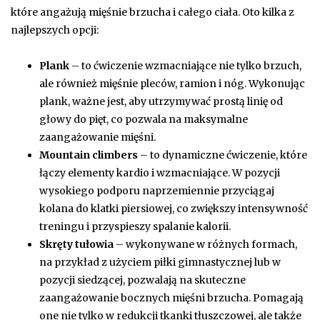
które angażują mięśnie brzucha i całego ciała. Oto kilka z
najlepszych opcji:
Plank
– to ćwiczenie wzmacniające nie tylko brzuch,
ale również mięśnie pleców, ramion i nóg. Wykonując
plank, ważne jest, aby utrzymywać prostą linię od
głowy do pięt, co pozwala na maksymalne
zaangażowanie mięśni.
Mountain climbers
– to dynamiczne ćwiczenie, które
łączy elementy kardio i wzmacniające. W pozycji
wysokiego podporu naprzemiennie przyciągaj
kolana do klatki piersiowej, co zwiększy intensywność
treningu i przyspieszy spalanie kalorii.
Skręty tułowia
– wykonywane w różnych formach,
na przykład z użyciem piłki gimnastycznej lub w
pozycji siedzącej, pozwalają na skuteczne
zaangażowanie bocznych mięśni brzucha. Pomagają
one nie tylko w redukcji tkanki tłuszczowej, ale także