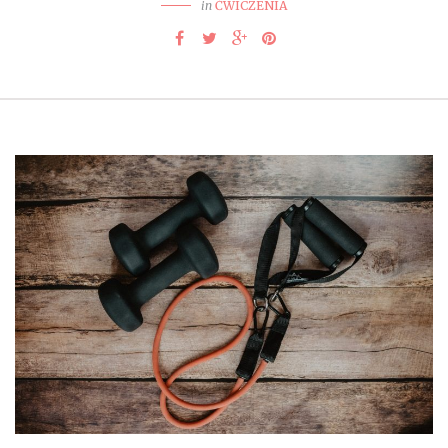
in
ĆWICZENIA