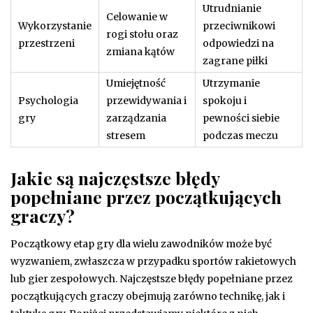
Utrudnianie
Celowanie w
Wykorzystanie
przeciwnikowi
rogi stołu oraz
przestrzeni
odpowiedzi na
zmiana kątów
zagrane piłki
Umiejętność
Utrzymanie
Psychologia
przewidywania i
spokoju i
gry
zarządzania
pewności siebie
stresem
podczas meczu
Jakie są najczęstsze błędy
popełniane przez początkujących
graczy?
Początkowy etap gry dla wielu zawodników może być
wyzwaniem, zwłaszcza w przypadku sportów rakietowych
lub gier zespołowych. Najczęstsze błędy popełniane przez
początkujących graczy obejmują zarówno technikę, jak i