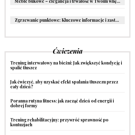
Meble bukowe – elegancja i trwałość w Twoim wnętrzu
Zgrzewanie punktowe: Kluczowe informacje i zastosowania w przemyśle
Ćwiczenia
Trening interwałowy na bieżni: Jak zwiększyć kondycję i
spalić tłuszcz
Jak ćwiczyć, aby uzyskać efekt spalania tłuszczu przez
cały dzień?
Poranna rutyna fitness: jak zacząć dzień od energii i
dobrej formy
Trening rehabilitacyjny: przywróć sprawność po
kontuzjach