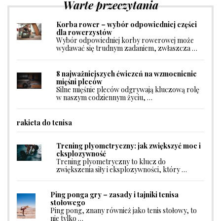
Warte przeczytania
Korba rower – wybór odpowiedniej części
dla rowerzystów
Wybór odpowiedniej korby rowerowej może
wydawać się trudnym zadaniem, zwłaszcza …
8 najważniejszych ćwiczeń na wzmocnienie
mięśni pleców
Silne mięśnie pleców odgrywają kluczową rolę
w naszym codziennym życiu, …
rakieta do tenisa
Trening plyometryczny: jak zwiększyć moc i
eksplozywność
Trening plyometryczny to klucz do
zwiększenia siły i eksplozywności, który …
Ping ponga gry – zasady i tajniki tenisa
stołowego
Ping pong, znany również jako tenis stołowy, to
nie tylko …