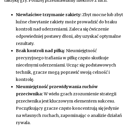
taktykę gry. Poniżej przedstawiamy niektóre z nich.
Niewłaściwe trzymanie rakiety:
Zbyt mocne lub zbyt
luźne chwytanie rakiety może prowadzić do braku
kontroli nad uderzeniami. Zaleca się ćwiczenie
odpowiedniej postawy dłoni, aby uzyskać optymalne
rezultaty.
Brak kontroli nad piłką:
Nieumiejętność
precyzyjnego trafiania w piłkę często skutkuje
niecelnymi uderzeniami. Ucząc się podstawowych
technik, gracze mogą poprawić swoją celność i
kontrolę.
Nieumiejętność przewidywania ruchów
przeciwnika:
W wielu grach zrozumienie strategii
przeciwnika jest kluczowym elementem sukcesu.
Początkujący gracze często koncentrują się jedynie
na własnych ruchach, zapominając o analizie działań
rywala.