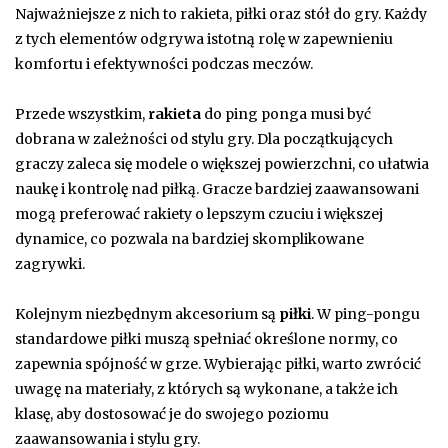
Najważniejsze z nich to rakieta, piłki oraz stół do gry. Każdy
z tych elementów odgrywa istotną rolę w zapewnieniu
komfortu i efektywności podczas meczów.
Przede wszystkim,
rakieta
do ping ponga musi być
dobrana w zależności od stylu gry. Dla początkujących
graczy zaleca się modele o większej powierzchni, co ułatwia
naukę i kontrolę nad piłką. Gracze bardziej zaawansowani
mogą preferować rakiety o lepszym czuciu i większej
dynamice, co pozwala na bardziej skomplikowane
zagrywki.
Kolejnym niezbędnym akcesorium są
piłki
. W ping-pongu
standardowe piłki muszą spełniać określone normy, co
zapewnia spójność w grze. Wybierając piłki, warto zwrócić
uwagę na materiały, z których są wykonane, a także ich
klasę, aby dostosować je do swojego poziomu
zaawansowania i stylu gry.