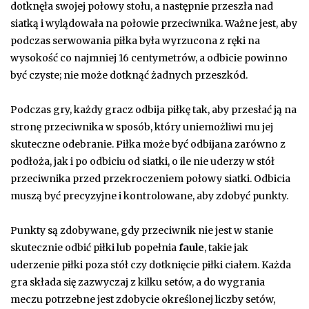
dotknęła swojej połowy stołu, a następnie przeszła nad
siatką i wylądowała na połowie przeciwnika. Ważne jest, aby
podczas serwowania piłka była wyrzucona z ręki na
wysokość co najmniej 16 centymetrów, a odbicie powinno
być czyste; nie może dotknąć żadnych przeszkód.
Podczas gry, każdy gracz odbija piłkę tak, aby przesłać ją na
stronę przeciwnika w sposób, który uniemożliwi mu jej
skuteczne odebranie. Piłka może być odbijana zarówno z
podłoża, jak i po odbiciu od siatki, o ile nie uderzy w stół
przeciwnika przed przekroczeniem połowy siatki. Odbicia
muszą być precyzyjne i kontrolowane, aby zdobyć punkty.
Punkty są zdobywane, gdy przeciwnik nie jest w stanie
skutecznie odbić piłki lub popełnia
faule
, takie jak
uderzenie piłki poza stół czy dotknięcie piłki ciałem. Każda
gra składa się zazwyczaj z kilku setów, a do wygrania
meczu potrzebne jest zdobycie określonej liczby setów,