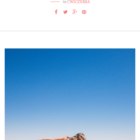
in
ĆWICZENIA