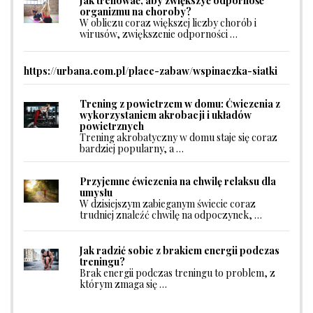
Jak trenować, aby zwiększyć odporność
organizmu na choroby?
W obliczu coraz większej liczby chorób i
wirusów, zwiększenie odporności …
https://urbana.com.pl/place-zabaw/wspinaczka-siatki
Trening z powietrzem w domu: Ćwiczenia z
wykorzystaniem akrobacji i układów
powietrznych
Trening akrobatyczny w domu staje się coraz
bardziej popularny, a …
Przyjemne ćwiczenia na chwilę relaksu dla
umysłu
W dzisiejszym zabieganym świecie coraz
trudniej znaleźć chwilę na odpoczynek, …
Jak radzić sobie z brakiem energii podczas
treningu?
Brak energii podczas treningu to problem, z
którym zmaga się …