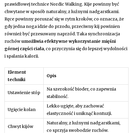
prawidłowej technice Nordic Walking. Kije powinny być
chwytane w sposób naturalny, z luźnymi nadgarstkami.
Ręce powinny poruszać się w rytm kroków, co oznacza, że
gdy jedna noga idzie do przodu, przeciwny kij powinien
również być przesuwany naprzód. Taka synchronizacja
ruchów
umożliwia efektywne wykorzystanie mięśni
górnej części ciała
, co przyczynia się do lepszej wydolności
i spalania kalorii.
Element
Opis
techniki
Na szerokość bioder, co zapewnia
Ustawienie stóp
stabilność.
Lekko ugięte, aby zachować
Ugięcie kolan
elastyczność i uniknąć kontuzji.
Naturalny, z luźnymi nadgarstkami,
Chwyt kijów
co sprzyja swobodzie ruchów.