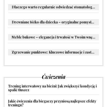
Dlaczego warto regularnie odwiedzać stomatologa?
Drewniane łóżko dla dziecka – oryginalne pomysły na aranżację pokoju malucha
Meble bukowe – elegancja i trwałość w Twoim wnętrzu
Zgrzewanie punktowe: Kluczowe informacje i zastosowania w przemyśle
Ćwiczenia
Trening interwałowy na bieżni: Jak zwiększyć kondycję i
spalić tłuszcz
Jakie ćwiczenia dla biegaczy przyniosą najlepsze efekty
treningu?