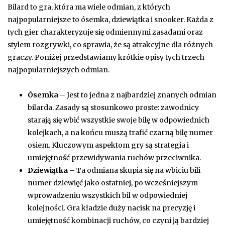
Bilard to gra, która ma wiele odmian, z których
najpopularniejsze to ósemka, dziewiątka i snooker. Każda z
tych gier charakteryzuje się odmiennymi zasadami oraz
stylem rozgrywki, co sprawia, że są atrakcyjne dla różnych
graczy. Poniżej przedstawiamy krótkie opisy tych trzech
najpopularniejszych odmian.
Ósemka
– Jest to jedna z najbardziej znanych odmian
bilarda. Zasady są stosunkowo proste: zawodnicy
starają się wbić wszystkie swoje bilę w odpowiednich
kolejkach, a na końcu muszą trafić czarną bilę numer
osiem. Kluczowym aspektom gry są strategia i
umiejętność przewidywania ruchów przeciwnika.
Dziewiątka
– Ta odmiana skupia się na wbiciu bili
numer dziewięć jako ostatniej, po wcześniejszym
wprowadzeniu wszystkich bil w odpowiedniej
kolejności. Gra kładzie duży nacisk na precyzję i
umiejętność kombinacji ruchów, co czyni ją bardziej