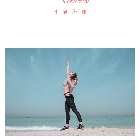
in
ĆWICZENIA