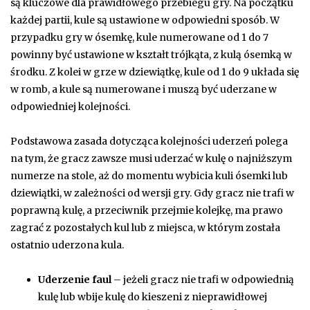
są kluczowe dla prawidłowego przebiegu gry. Na początku
każdej partii, kule są ustawione w odpowiedni sposób. W
przypadku gry w ósemkę, kule numerowane od 1 do 7
powinny być ustawione w kształt trójkąta, z kulą ósemką w
środku. Z kolei w grze w dziewiątkę, kule od 1 do 9 układa się
w romb, a kule są numerowane i muszą być uderzane w
odpowiedniej kolejności.
Podstawowa zasada dotycząca kolejności uderzeń polega
na tym, że gracz zawsze musi uderzać w kulę o najniższym
numerze na stole, aż do momentu wybicia kuli ósemki lub
dziewiątki, w zależności od wersji gry. Gdy gracz nie trafi w
poprawną kulę, a przeciwnik przejmie kolejkę, ma prawo
zagrać z pozostałych kul lub z miejsca, w którym została
ostatnio uderzona kula.
Uderzenie faul
– jeżeli gracz nie trafi w odpowiednią
kulę lub wbije kulę do kieszeni z nieprawidłowej