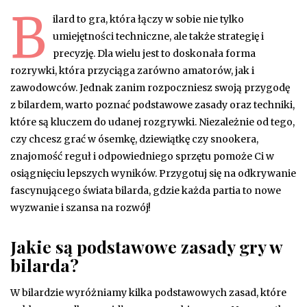
B
ilard to gra, która łączy w sobie nie tylko
umiejętności techniczne, ale także strategię i
precyzję. Dla wielu jest to doskonała forma
rozrywki, która przyciąga zarówno amatorów, jak i
zawodowców. Jednak zanim rozpoczniesz swoją przygodę
z bilardem, warto poznać podstawowe zasady oraz techniki,
które są kluczem do udanej rozgrywki. Niezależnie od tego,
czy chcesz grać w ósemkę, dziewiątkę czy snookera,
znajomość reguł i odpowiedniego sprzętu pomoże Ci w
osiągnięciu lepszych wyników. Przygotuj się na odkrywanie
fascynującego świata bilarda, gdzie każda partia to nowe
wyzwanie i szansa na rozwój!
Jakie są podstawowe zasady gry w
bilarda?
W bilardzie wyróżniamy kilka podstawowych zasad, które