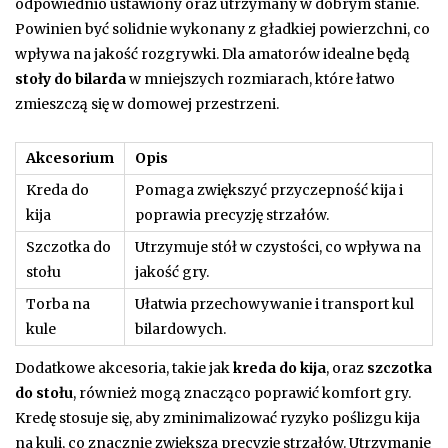
odpowiednio ustawiony oraz utrzymany w dobrym stanie.
Powinien być solidnie wykonany z gładkiej powierzchni, co
wpływa na jakość rozgrywki. Dla amatorów idealne będą
stoły do bilarda
w mniejszych rozmiarach, które łatwo
zmieszczą się w domowej przestrzeni.
Akcesorium
Opis
Kreda do
Pomaga zwiększyć przyczepność kija i
kija
poprawia precyzję strzałów.
Szczotka do
Utrzymuje stół w czystości, co wpływa na
stołu
jakość gry.
Torba na
Ułatwia przechowywanie i transport kul
kule
bilardowych.
Dodatkowe akcesoria, takie jak
kreda do kija
, oraz
szczotka
do stołu
, również mogą znacząco poprawić komfort gry.
Kredę stosuje się, aby zminimalizować ryzyko poślizgu kija
na kuli, co znacznie zwiększa precyzję strzałów. Utrzymanie