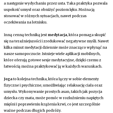
a następnie wydychaniu przez usta. Taka praktyka pozwala
uspokoić umysł oraz obniżyć poziom lęku. Można ją
stosować w różnych sytuacjach, nawet podczas
oczekiwania na lotnisku.
Inną cenną techniką jest
medytacja
, która pomaga skupić
się na teraźniejszości i zredukować negatywne myśli. Nawet
kilka minut medytacji dziennie może znacząco wpłynąć na
nasze samopoczucie. Istnieje wiele aplikacji mobilnych,
które oferują gotowe sesje medytacyjne, dzięki czemu z
łatwością można praktykować ją w każdych warunkach.
Joga
to kolejna technika, która łączy w sobie elementy
fizyczne i psychiczne, umożliwiając relaksację ciała oraz
umysłu. Wykonywanie prostych asan, takich jak pozycja
dziecka czy mata, może pomóc w rozluźnieniu napiętych
mięśni i poprawieniu krążenia krwi, co jest szczególnie
ważne podczas długich podróży.