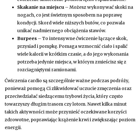
Skakanie na miejscu
– Możesz wykonywać skoki na
nogach, co jest świetnym sposobem na poprawę
kondycji. Skord wiele niższych butów, co pozwala
unikać nadmiernego obciążenia stawów.
Burpees
– To intensywne ćwiczenie łączące skok,
przysiad i pompkę. Pomaga wzmocnić ciało i spalić
wiele kalorii w krótkim czasie, a do jego wykonania
potrzeba jedynie miejsca, w którym zmieścisz się z
rozciagniętymi ramionami.
Ćwiczenia cardio są szczególnie ważne podczas podróży,
ponieważ pomogą Ci zlikwidować uczucie zmęczenia oraz
przeciwdziałać siedzącemu trybowi życia, który często
towarzyszy długim trasom czy lotom. Nawet kilka minut
takich aktywności może przynieść oczekiwane korzyści
zdrowotne, poprawiając krążenie krwi i zwiększając poziom
energii.