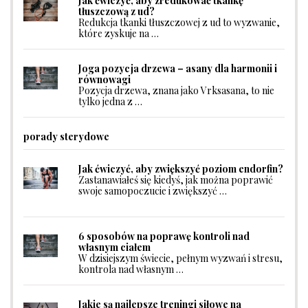
Jak ćwiczyć, aby zredukować tkankę
tłuszczową z ud?
Redukcja tkanki tłuszczowej z ud to wyzwanie,
które zyskuje na …
Joga pozycja drzewa – asany dla harmonii i
równowagi
Pozycja drzewa, znana jako Vrksasana, to nie
tylko jedna z …
porady sterydowe
Jak ćwiczyć, aby zwiększyć poziom endorfin?
Zastanawiałeś się kiedyś, jak można poprawić
swoje samopoczucie i zwiększyć …
6 sposobów na poprawę kontroli nad
własnym ciałem
W dzisiejszym świecie, pełnym wyzwań i stresu,
kontrola nad własnym …
Jakie są najlepsze treningi siłowe na