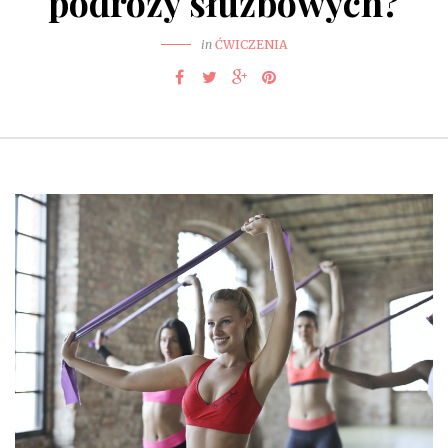
podróży służbowych?
in
ĆWICZENIA