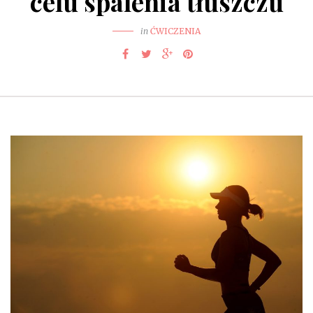
celu spalenia tłuszczu
in
ĆWICZENIA