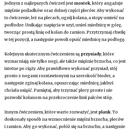
Jednym z najlepszych ćwiczeń jest
mostek
, który angażuje
mięśnie pośladków oraz dolnej części pleców. Aby wykonać
to ćwiczenie, leż na plecach, ugnij kolana, a stopy umieść na
podłodze. Unikając napięcia w szyi, unieś miednicę w górę,
tworząc prostą linię od kolan do ramion. Przytrzymaj chwilę
w tej pozycji, a następnie powoli opuść miednicę na podłogę.
Kolejnym skutecznym ćwiczeniem są
przysiady
, które
wzmacniają nie tylko nogi, ale także mięśnie brzucha, co jest
istotne po ciąży. Aby prawidłowo wykonać przysiad, stój
prosto z nogami rozstawionymi na szerokość bioder, a
następnie zginaj kolana, opuszczając miednicę, jakbyś
chciała usiąść. Pamiętaj, aby trzymać plecy proste i nie
pozwolić kolanom na przekroczenie linii palców stóp.
Innym ćwiczeniem, które warto rozważyć, jest
plank
. To
doskonały sposób na wzmocnienie mięśni brzucha, pleców
i ramion. Aby go wykonać, połóż się na brzuchu, a następnie