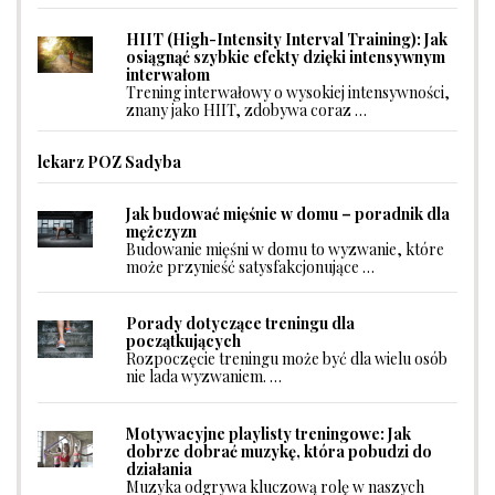
HIIT (High-Intensity Interval Training): Jak
osiągnąć szybkie efekty dzięki intensywnym
interwałom
Trening interwałowy o wysokiej intensywności,
znany jako HIIT, zdobywa coraz …
lekarz POZ Sadyba
Jak budować mięśnie w domu – poradnik dla
mężczyzn
Budowanie mięśni w domu to wyzwanie, które
może przynieść satysfakcjonujące …
Porady dotyczące treningu dla
początkujących
Rozpoczęcie treningu może być dla wielu osób
nie lada wyzwaniem. …
Motywacyjne playlisty treningowe: Jak
dobrze dobrać muzykę, która pobudzi do
działania
Muzyka odgrywa kluczową rolę w naszych