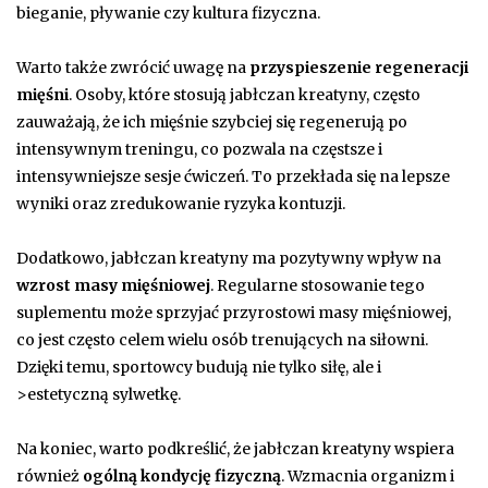
bieganie, pływanie czy kultura fizyczna.
Warto także zwrócić uwagę na
przyspieszenie regeneracji
mięśni
. Osoby, które stosują jabłczan kreatyny, często
zauważają, że ich mięśnie szybciej się regenerują po
intensywnym treningu, co pozwala na częstsze i
intensywniejsze sesje ćwiczeń. To przekłada się na lepsze
wyniki oraz zredukowanie ryzyka kontuzji.
Dodatkowo, jabłczan kreatyny ma pozytywny wpływ na
wzrost masy mięśniowej
. Regularne stosowanie tego
suplementu może sprzyjać przyrostowi masy mięśniowej,
co jest często celem wielu osób trenujących na siłowni.
Dzięki temu, sportowcy budują nie tylko siłę, ale i
>estetyczną sylwetkę.
Na koniec, warto podkreślić, że jabłczan kreatyny wspiera
również
ogólną kondycję fizyczną
. Wzmacnia organizm i