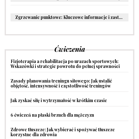
Zgrzewanie punktowe: Kluczowe informacje i zastosowania w przemyśle
Ćwiczenia
Fizjoterapia a rehabilitacja po urazach sportowych:
Wskazówki i strategie powrotu do pełnej sprawności
Zasady planowania treningu siłowego: Jak ustalić
objętość, intensywność i częstotliwość treningów
Jak zyskać siłę i wytrzymałość w krótkim czasie
6 ćwiczeń na płaski brzuch dla mężczyzn
Zdrowe tłuszcze: Jak wybierać i spożywać tłuszcze
korzystne dla zdrowia