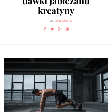
dawki jabłczanu
kreatyny
in
ĆWICZENIA