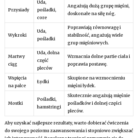
Uda,
Angażują dużą grupę mięśni,
Przysiady
pośladki,
doskonałe na siłę nóg.
core
Poprawiają równowagę i
Uda,
Wykroki
stabilność, angażują wiele
pośladki
grup mięśniowych.
Uda, dolna
Martwy
Wzmacnia dolne partie ciała i
część
ciąg
poprawia postawę.
pleców
Wspięcia
Skupione na wzmocnieniu
Łydki
na palce
mięśni łydek.
Skutecznie angażują mięśnie
Pośladki,
Mostki
pośladków i dolnej części
hamstringi
pleców.
Aby uzyskać najlepsze rezultaty, warto dobierać ćwiczenia
do swojego poziomu zaawansowania i stopniowo zwiększać