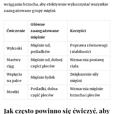
wciąganiu brzucha, aby efektywnie wykorzystać wszystkie
zaangażowane grupy mięśni.
Główne
Ćwiczenie
zaangażowane
Korzyści
mięśnie
Mięśnie ud,
Poprawa równowagi
Wykroki
pośladków
i stabilności
Martwy
Mięśnie ud, dolnej
Wzmacnia postawę
ciąg
części pleców
ciała
Wspięcia
Zwiększenie siły
Mięśnie łydek
na palce
mięśni
Pośladki, dolna
Wzmacnia mięśnie
Mostki
część pleców
brzucha i pleców
Jak często powinno się ćwiczyć, aby