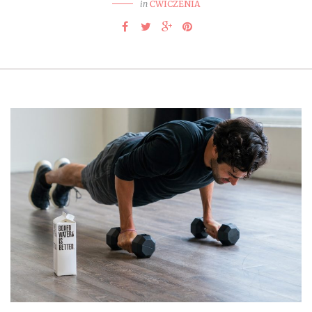
in
ĆWICZENIA