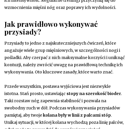
ich intensywność. Regularne treningi przyczynią się do
wzmocnienia mięśni nóg oraz poprawy ich wydolności.
Jak prawidłowo wykonywać
przysiady?
Przysiady to jedno z najskuteczniejszych ćwiczeń, które
angażuje wiele grup mięśniowych, w szczególności nogi i
pośladki. Aby czerpać z nich maksymalne korzyści i uniknąć
kontuzji, należy zwrócić uwagę na prawidłową technikę ich
wykonywania. Oto kluczowe zasady, które warto znać.
Przede wszystkim, postawa wyjściowa jest niezwykle
istotna. Stań prosto, ustawiając
stopy na szerokość bioder
.
Taki rozstaw nóg zapewnia stabilność i pozwala na
swobodny ruch w dół. Podczas wykonywania przysiadów
pamiętaj, aby twoje
kolana były w linii z palcami stóp
.
Unikaj sytuacji, w której kolana wychodzą poza linię palców,