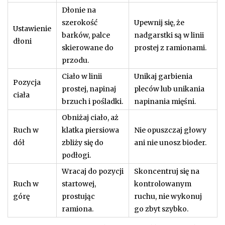
Dłonie na
szerokość
Upewnij się, że
Ustawienie
barków, palce
nadgarstki są w linii
dłoni
skierowane do
prostej z ramionami.
przodu.
Ciało w linii
Unikaj garbienia
Pozycja
prostej, napinaj
pleców lub unikania
ciała
brzuch i pośladki.
napinania mięśni.
Obniżaj ciało, aż
Ruch w
klatka piersiowa
Nie opuszczaj głowy
dół
zbliży się do
ani nie unosz bioder.
podłogi.
Wracaj do pozycji
Skoncentruj się na
Ruch w
startowej,
kontrolowanym
górę
prostując
ruchu, nie wykonuj
ramiona.
go zbyt szybko.