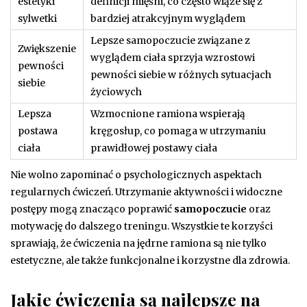
estetyki
definicji mięśni, co często wiąże się z
sylwetki
bardziej atrakcyjnym wyglądem
Lepsze samopoczucie związane z
Zwiększenie
wyglądem ciała sprzyja wzrostowi
pewności
pewności siebie w różnych sytuacjach
siebie
życiowych
Lepsza
Wzmocnione ramiona wspierają
postawa
kręgosłup, co pomaga w utrzymaniu
ciała
prawidłowej postawy ciała
Nie wolno zapominać o psychologicznych aspektach
regularnych ćwiczeń. Utrzymanie aktywności i widoczne
postępy mogą znacząco poprawić
samopoczucie
oraz
motywację do dalszego treningu. Wszystkie te korzyści
sprawiają, że ćwiczenia na jędrne ramiona są nie tylko
estetyczne, ale także funkcjonalne i korzystne dla zdrowia.
Jakie ćwiczenia są najlepsze na