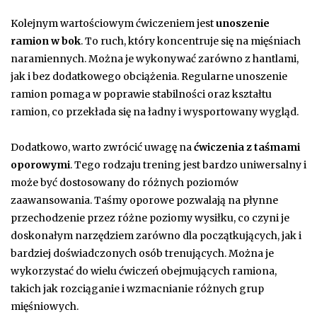
Kolejnym wartościowym ćwiczeniem jest
unoszenie
ramion w bok
. To ruch, który koncentruje się na mięśniach
naramiennych. Można je wykonywać zarówno z hantlami,
jak i bez dodatkowego obciążenia. Regularne unoszenie
ramion pomaga w poprawie stabilności oraz kształtu
ramion, co przekłada się na ładny i wysportowany wygląd.
Dodatkowo, warto zwrócić uwagę na
ćwiczenia z taśmami
oporowymi
. Tego rodzaju trening jest bardzo uniwersalny i
może być dostosowany do różnych poziomów
zaawansowania. Taśmy oporowe pozwalają na płynne
przechodzenie przez różne poziomy wysiłku, co czyni je
doskonałym narzędziem zarówno dla początkujących, jak i
bardziej doświadczonych osób trenujących. Można je
wykorzystać do wielu ćwiczeń obejmujących ramiona,
takich jak rozciąganie i wzmacnianie różnych grup
mięśniowych.