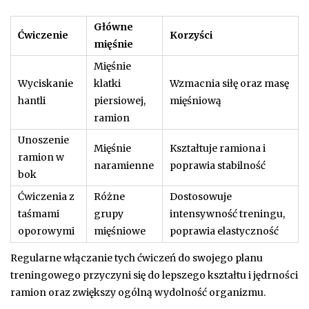
Główne
Ćwiczenie
Korzyści
mięśnie
Mięśnie
Wyciskanie
klatki
Wzmacnia siłę oraz masę
hantli
piersiowej,
mięśniową
ramion
Unoszenie
Mięśnie
Kształtuje ramiona i
ramion w
naramienne
poprawia stabilność
bok
Ćwiczenia z
Różne
Dostosowuje
taśmami
grupy
intensywność treningu,
oporowymi
mięśniowe
poprawia elastyczność
Regularne włączanie tych ćwiczeń do swojego planu
treningowego przyczyni się do lepszego kształtu i jędrności
ramion oraz zwiększy ogólną wydolność organizmu.