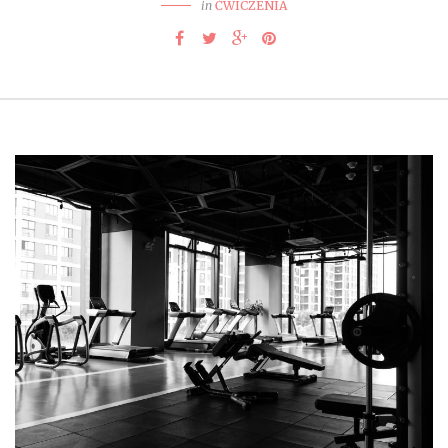
in
ĆWICZENIA