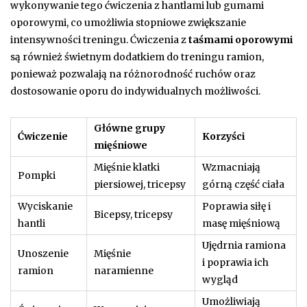
wykonywanie tego ćwiczenia z hantlami lub gumami
oporowymi, co umożliwia stopniowe zwiększanie
intensywności treningu. Ćwiczenia z
taśmami oporowymi
są również świetnym dodatkiem do treningu ramion,
ponieważ pozwalają na różnorodność ruchów oraz
dostosowanie oporu do indywidualnych możliwości.
Główne grupy
Ćwiczenie
Korzyści
mięśniowe
Mięśnie klatki
Wzmacniają
Pompki
piersiowej, tricepsy
górną część ciała
Wyciskanie
Poprawia siłę i
Bicepsy, tricepsy
hantli
masę mięśniową
Ujędrnia ramiona
Unoszenie
Mięśnie
i poprawia ich
ramion
naramienne
wygląd
Umożliwiają