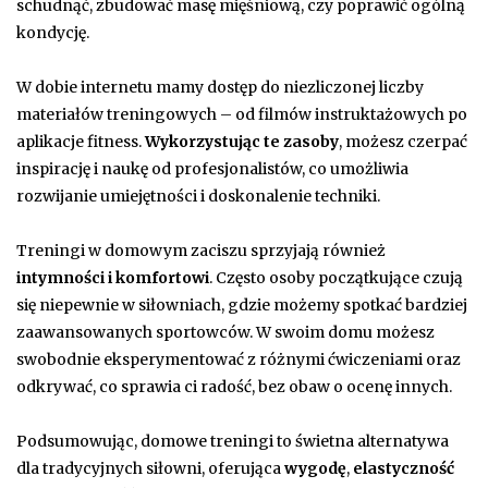
schudnąć, zbudować masę mięśniową, czy poprawić ogólną
kondycję.
W dobie internetu mamy dostęp do niezliczonej liczby
materiałów treningowych – od filmów instruktażowych po
aplikacje fitness.
Wykorzystując te zasoby
, możesz czerpać
inspirację i naukę od profesjonalistów, co umożliwia
rozwijanie umiejętności i doskonalenie techniki.
Treningi w domowym zaciszu sprzyjają również
intymności i komfortowi
. Często osoby początkujące czują
się niepewnie w siłowniach, gdzie możemy spotkać bardziej
zaawansowanych sportowców. W swoim domu możesz
swobodnie eksperymentować z różnymi ćwiczeniami oraz
odkrywać, co sprawia ci radość, bez obaw o ocenę innych.
Podsumowując, domowe treningi to świetna alternatywa
dla tradycyjnych siłowni, oferująca
wygodę
,
elastyczność