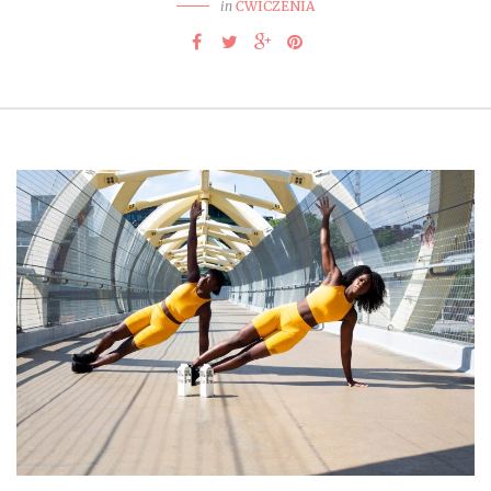
in
ĆWICZENIA