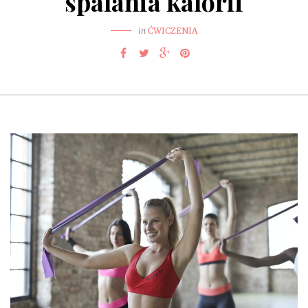
spalania kalorii
in
ĆWICZENIA