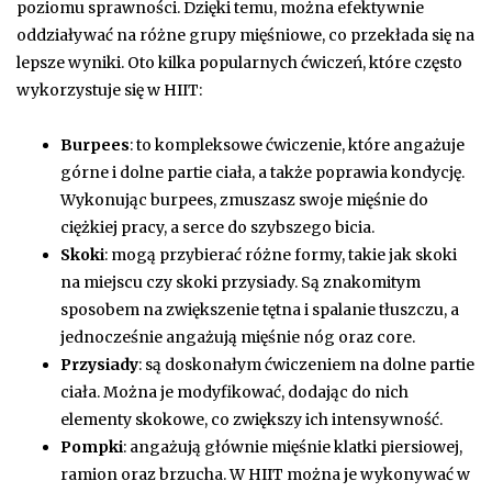
poziomu sprawności. Dzięki temu, można efektywnie
oddziaływać na różne grupy mięśniowe, co przekłada się na
lepsze wyniki. Oto kilka popularnych ćwiczeń, które często
wykorzystuje się w HIIT:
Burpees
: to kompleksowe ćwiczenie, które angażuje
górne i dolne partie ciała, a także poprawia kondycję.
Wykonując burpees, zmuszasz swoje mięśnie do
ciężkiej pracy, a serce do szybszego bicia.
Skoki
: mogą przybierać różne formy, takie jak skoki
na miejscu czy skoki przysiady. Są znakomitym
sposobem na zwiększenie tętna i spalanie tłuszczu, a
jednocześnie angażują mięśnie nóg oraz core.
Przysiady
: są doskonałym ćwiczeniem na dolne partie
ciała. Można je modyfikować, dodając do nich
elementy skokowe, co zwiększy ich intensywność.
Pompki
: angażują głównie mięśnie klatki piersiowej,
ramion oraz brzucha. W HIIT można je wykonywać w