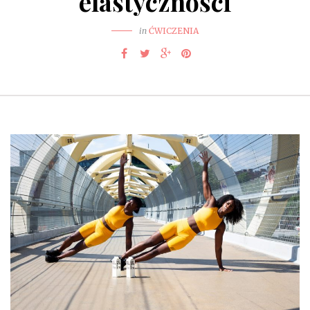
elastyczności
in
ĆWICZENIA