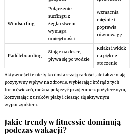
Połączenie
Wzmacnia
surfingu z
mięśnie i
Windsurfing
żeglarstwem,
poprawia
wymaga
równowagę
umiejętności
Relaks i widok
Stojąc na desce,
Paddleboarding
na piękne
pływa się po wodzie
otoczenie
Aktywności te nie tylko dostarczają radości, ale także mają
pozytywny wpływ na zdrowie. wybierając którąś z tych
form ćwiczeń, można połączyć przyjemne z pożytecznym,
korzystając z uroków plaży i ciesząc się aktywnym
wypoczynkiem.
Jakie trendy w fitnessie dominują
podczas wakacji?