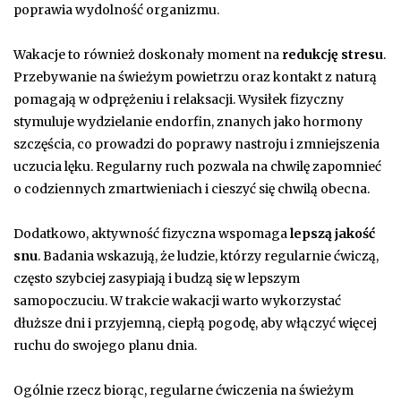
poprawia wydolność organizmu.
Wakacje to również doskonały moment na
redukcję stresu
.
Przebywanie na świeżym powietrzu oraz kontakt z naturą
pomagają w odprężeniu i relaksacji. Wysiłek fizyczny
stymuluje wydzielanie endorfin, znanych jako hormony
szczęścia, co prowadzi do poprawy nastroju i zmniejszenia
uczucia lęku. Regularny ruch pozwala na chwilę zapomnieć
o codziennych zmartwieniach i cieszyć się chwilą obecna.
Dodatkowo, aktywność fizyczna wspomaga
lepszą jakość
snu
. Badania wskazują, że ludzie, którzy regularnie ćwiczą,
często szybciej zasypiają i budzą się w lepszym
samopoczuciu. W trakcie wakacji warto wykorzystać
dłuższe dni i przyjemną, ciepłą pogodę, aby włączyć więcej
ruchu do swojego planu dnia.
Ogólnie rzecz biorąc, regularne ćwiczenia na świeżym