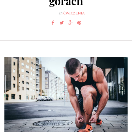
górach
in
ĆWICZENIA