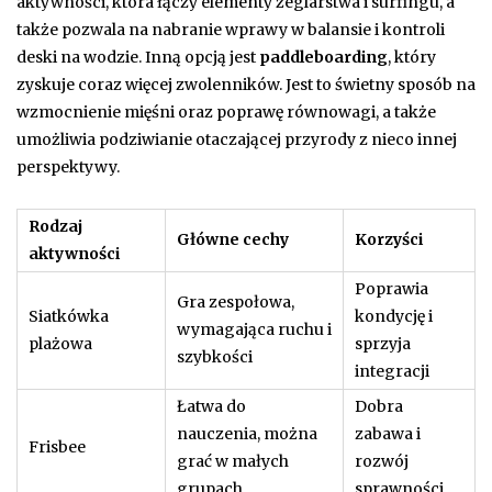
aktywności, która łączy elementy żeglarstwa i surfingu, a
także pozwala na nabranie wprawy w balansie i kontroli
deski na wodzie. Inną opcją jest
paddleboarding
, który
zyskuje coraz więcej zwolenników. Jest to świetny sposób na
wzmocnienie mięśni oraz poprawę równowagi, a także
umożliwia podziwianie otaczającej przyrody z nieco innej
perspektywy.
Rodzaj
Główne cechy
Korzyści
aktywności
Poprawia
Gra zespołowa,
Siatkówka
kondycję i
wymagająca ruchu i
plażowa
sprzyja
szybkości
integracji
Łatwa do
Dobra
nauczenia, można
zabawa i
Frisbee
grać w małych
rozwój
grupach
sprawności