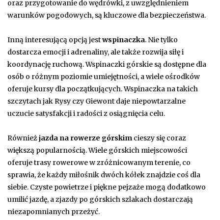
oraz przygotowanie do wędrówki, z uwzględnieniem
warunków pogodowych, są kluczowe dla bezpieczeństwa.
Inną interesującą opcją jest
wspinaczka
. Nie tylko
dostarcza emocji i adrenaliny, ale także rozwija siłę i
koordynację ruchową. Wspinaczki górskie są dostępne dla
osób o różnym poziomie umiejętności, a wiele ośrodków
oferuje kursy dla początkujących. Wspinaczka na takich
szczytach jak Rysy czy Giewont daje niepowtarzalne
uczucie satysfakcji i radości z osiągnięcia celu.
Również
jazda na rowerze górskim
cieszy się coraz
większą popularnością. Wiele górskich miejscowości
oferuje trasy rowerowe w zróżnicowanym terenie, co
sprawia, że każdy miłośnik dwóch kółek znajdzie coś dla
siebie. Czyste powietrze i piękne pejzaże mogą dodatkowo
umilić jazdę, a zjazdy po górskich szlakach dostarczają
niezapomnianych przeżyć.