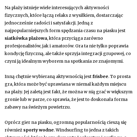
Na plaży istnieje wiele interesujących aktywności
fizycznych, które łączą relaks z wysiłkiem, dostarczając
jednocześnie radości i satysfakcji. Jedną z
najpopularniejszych form spędzania czasu na piasku jest
siatkówka plażowa
, która przyciąga zarówno
profesjonalistów, jak i amatorów. Gra ta nie tylko poprawia
kondycję fizyczną, ale także sprzyja integracji grupowej, co
czyni ją idealnym wyborem na spotkania ze znajomymi.
Inną chętnie wybieraną aktywnością jest
frisbee
. To prosta
gra, która może być uprawiana w niemal każdym miejscu
na plaży. Jej zaletą jest fakt, że można w nią grać w większym
gronie lub w parze, co sprawia, że jest to doskonała forma
zabawy na świeżym powietrzu.
Oprócz gier na piasku, ogromną popularnością cieszą się
również
sporty wodne
. Windsurfing to jedna z takich