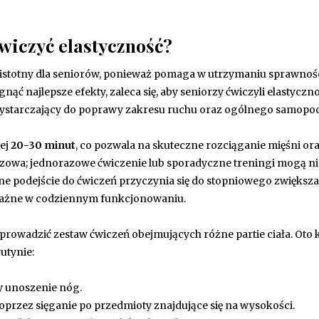
ćwiczyć elastyczność?
e istotny dla seniorów, ponieważ pomaga w utrzymaniu sprawnoś
nąć najlepsze efekty, zaleca się, aby seniorzy ćwiczyli elastyczn
st wystarczający do poprawy zakresu ruchu oraz ogólnego samopoc
ej
20-30 minut
, co pozwala na skuteczne rozciąganie mięśni or
luczowa; jednorazowe ćwiczenie lub sporadyczne treningi mogą ni
e podejście do ćwiczeń przyczynia się do stopniowego zwiększa
 ważne w codziennym funkcjonowaniu.
prowadzić zestaw ćwiczeń obejmujących różne partie ciała. Oto k
utynie:
zy unoszenie nóg.
oprzez sięganie po przedmioty znajdujące się na wysokości.