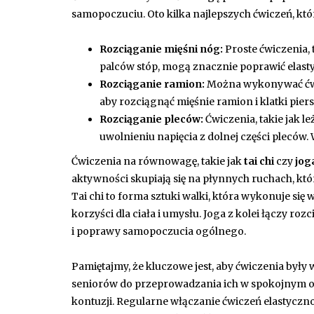
samopoczuciu. Oto kilka najlepszych ćwiczeń, któ
Rozciąganie mięśni nóg:
Proste ćwiczenia, 
palców stóp, mogą znacznie poprawić elastyc
Rozciąganie ramion:
Można wykonywać ćwicz
aby rozciągnąć mięśnie ramion i klatki piers
Rozciąganie pleców:
Ćwiczenia, takie jak l
uwolnieniu napięcia z dolnej części pleców. 
Ćwiczenia na równowagę, takie jak
tai chi
czy
jog
aktywności skupiają się na płynnych ruchach, które
Tai chi to forma sztuki walki, która wykonuje si
korzyści dla ciała i umysłu. Joga z kolei łączy ro
i poprawy samopoczucia ogólnego.
Pamiętajmy, że kluczowe jest, aby ćwiczenia by
seniorów do przeprowadzania ich w spokojnym oto
kontuzji. Regularne włączanie ćwiczeń elastyczn