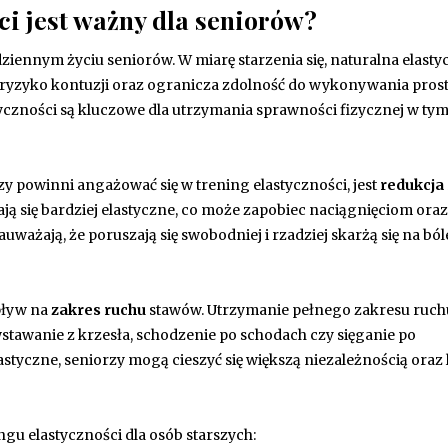
ci jest ważny dla seniorów?
ziennym życiu seniorów. W miarę starzenia się, naturalna elast
a ryzyko kontuzji oraz ogranicza zdolność do wykonywania pros
tyczności są kluczowe dla utrzymania sprawności fizycznej w ty
 powinni angażować się w trening elastyczności, jest
redukcja
stają się bardziej elastyczne, co może zapobiec naciągnięciom or
uważają, że poruszają się swobodniej i rzadziej skarżą się na ból
pływ na
zakres ruchu
stawów. Utrzymanie pełnego zakresu ruchu
stawanie z krzesła, schodzenie po schodach czy sięganie po
lastyczne, seniorzy mogą cieszyć się większą niezależnością oraz
ngu elastyczności dla osób starszych: