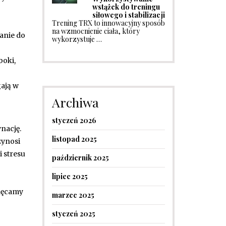
wstążek do treningu
siłowego i stabilizacji
Trening TRX to innowacyjny sposób
na wzmocnienie ciała, który
anie do
wykorzystuje …
boki,
gają w
Archiwa
styczeń 2026
ynację.
listopad 2025
zynosi
i stresu
październik 2025
lipiec 2025
chęcamy
marzec 2025
styczeń 2025