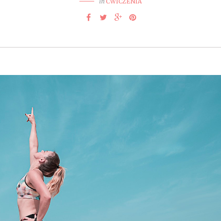
in
ĆWICZENIA