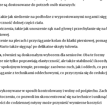
re są dostosowane do potrzeb osób starszych:
takie jak siedzenie na podłodze z wyprostowanymi nogami i sięg
zność dolnej części ciała.
enia, takie jak unoszenie rąk nad głowę i przechylanie się na 
iowej.
eżenie na plecach i przyciąganie kolan do klatki piersiowej, poma
Warto także sięgnąć po delikatne skręty tułowia.
a
, również są doskonałym wyborem dla seniorów. Oba te formy
 nie tylko poprawiają elastyczność, ale także stabilność i koord
ę w spokojnym tempie, promując zarówno ruch, jak i oddech, co pr
zciąganie z technikami oddechowymi, co przyczynia się do redukcj
ły wykonywane w sposób kontrolowany i wolny od pośpiechu. Za
czeniu, co pozwoli im skoncentrować się na technice i uniknąć
ości do codziennej rutyny może przynieść wymierne korzyści