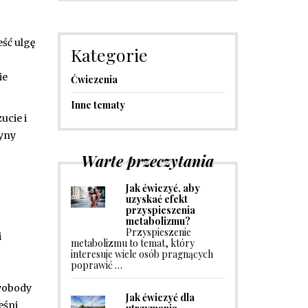
eść ulgę
Kategorie
ie
Ćwiczenia
Inne tematy
ucie i
tyny
Warte przeczytania
Jak ćwiczyć, aby
uzyskać efekt
przyspieszenia
metabolizmu?
Przyspieszenie
i
metabolizmu to temat, który
interesuje wiele osób pragnących
poprawić …
swobody
Jak ćwiczyć dla
ęśni