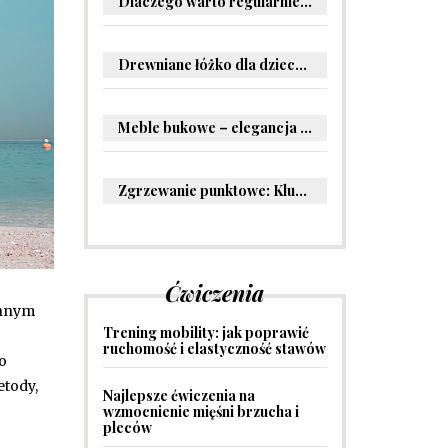
Dlaczego warto regularnie odwiedzać stomatologa?
Drewniane łóżko dla dziecka – oryginalne pomysły na aranżację pokoju malucha
Meble bukowe – elegancja i trwałość w Twoim wnętrzu
Zgrzewanie punktowe: Kluczowe informacje i zastosowania w przemyśle
Ćwiczenia
ennym
Trening mobility: jak poprawić
ruchomość i elastyczność stawów
o
etody,
Najlepsze ćwiczenia na
wzmocnienie mięśni brzucha i
pleców