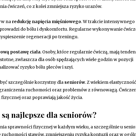
a ćwiczeń, co z kolei zmniejsza ryzyko urazów.
ływ na
redukcję napięcia mięśniowego
. W trakcie intensywnego
o prowadzi do bólu i dyskomfortu. Regularne wykonywanie ćwic
zyspieszenie regeneracji po treningu.
rową postawę ciała
. Osoby, które regularnie ćwiczą, mają tenden
istotne, zwłaszcza dla osób spędzających wiele godzin w pozycji
lizować ryzyko bólu pleców i szyi.
 być szczególnie korzystny dla
seniorów
. Z wiekiem elastyczność
 ograniczenia ruchomości oraz problemów z równowagą. Ćwicze
izycznej oraz poprawiają jakość życia.
 są najlepsze dla seniorów?
ia sprawności fizycznej w każdym wieku, a szczególnie u senio
 ruchomości stawów, zmniejszeniu ryzyka kontuzji oraz w ogó