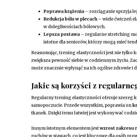
Poprawa krążenia
– rozciąganie sprzyja le
Redukcja bólu w plecach
– wiele ćwiczeń el
w dolegliwościach bólowych.
Lepsza postawa
– regularne stretching mo
istotne dla seniorów, którzy mogą mieć tend
Reasumując, trening elastyczności jest nie tylko 
zwiększa pewność siebie w codziennym życiu. Zac
może znacznie wpłynąć na ich ogólne zdrowie i d
Jakie są korzyści z regularne
Regularny trening elastyczności oferuje szereg 
samopoczucie. Przede wszystkim, poprawia on
k
tkanek. Dzięki temu łatwiej jest wykonywać codzi
Innym istotnym elementem jest
wzrost zakresu 
ruchów w stawach, co jest kluczowe dla osób pro