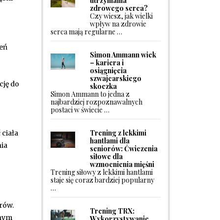
utrzymania
zdrowego serca?
Czy wiesz, jak wielki
wpływ na zdrowie
serca mają regularne …
zeń
Simon Ammann wiek
– kariera i
osiągnięcia
szwajcarskiego
cję do
skoczka
Simon Ammann to jedna z
najbardziej rozpoznawalnych
postaci w świecie …
Trening z lekkimi
 ciała
hantlami dla
nia
seniorów: Ćwiczenia
siłowe dla
wzmocnienia mięśni
Trening siłowy z lekkimi hantlami
staje się coraz bardziej popularny
…
rów.
Trening TRX:
lnym
Wykorzystywanie