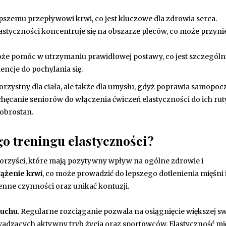
pszemu przepływowi krwi, co jest kluczowe dla zdrowia serca.
astyczności koncentruje się na obszarze pleców, co może przyni
że pomóc w utrzymaniu prawidłowej postawy, co jest szczególn
encje do pochylania się.
korzystny dla ciała, ale także dla umysłu, gdyż poprawia samopocz
hęcanie seniorów do włączenia ćwiczeń elastyczności do ich ru
obrostan.
go treningu elastyczności?
korzyści, które mają pozytywny wpływ na ogólne zdrowie i
rążenie krwi
, co może prowadzić do lepszego dotlenienia mięśni 
enne czynności oraz unikać kontuzji.
ruchu
. Regularne rozciąganie pozwala na osiągnięcie większej 
wadzących aktywny tryb życia oraz sportowców. Elastyczność mi