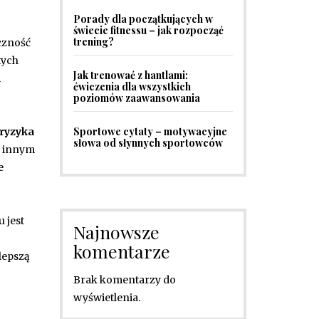
Porady dla początkujących w
świecie fitnessu – jak rozpocząć
trening?
yczność
tych
Jak trenować z hantlami:
m
ćwiczenia dla wszystkich
poziomów zaawansowania
Sportowe cytaty – motywacyjne
 ryzyka
słowa od słynnych sportowców
az innym
e
 jest
Najnowsze
komentarze
 lepszą
Brak komentarzy do
wyświetlenia.