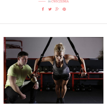
in
ĆWICZENIA