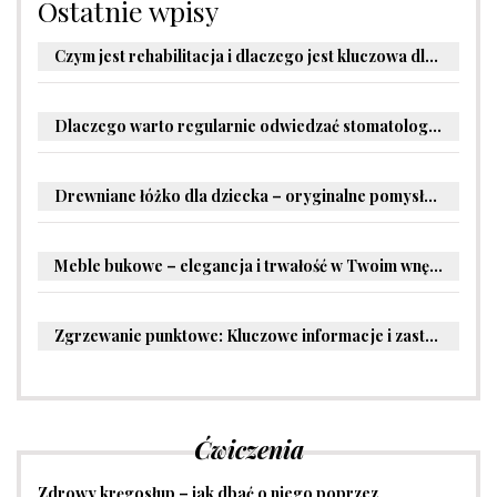
Ostatnie wpisy
Czym jest rehabilitacja i dlaczego jest kluczowa dla powrotu do zdrowia?
Dlaczego warto regularnie odwiedzać stomatologa?
Drewniane łóżko dla dziecka – oryginalne pomysły na aranżację pokoju malucha
Meble bukowe – elegancja i trwałość w Twoim wnętrzu
Zgrzewanie punktowe: Kluczowe informacje i zastosowania w przemyśle
Ćwiczenia
Zdrowy kręgosłup – jak dbać o niego poprzez