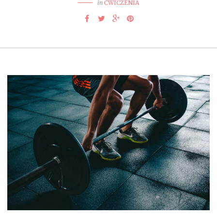
in
ĆWICZENIA