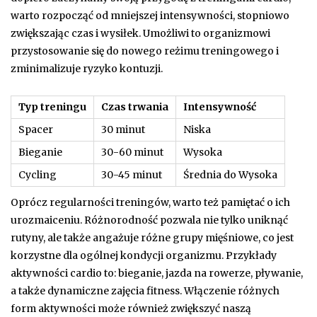
warto rozpocząć od mniejszej intensywności, stopniowo
zwiększając czas i wysiłek. Umożliwi to organizmowi
przystosowanie się do nowego reżimu treningowego i
zminimalizuje ryzyko kontuzji.
Typ treningu
Czas trwania
Intensywność
Spacer
30 minut
Niska
Bieganie
30-60 minut
Wysoka
Cycling
30-45 minut
Średnia do Wysoka
Oprócz regularności treningów, warto też pamiętać o ich
urozmaiceniu. Różnorodność pozwala nie tylko uniknąć
rutyny, ale także angażuje różne grupy mięśniowe, co jest
korzystne dla ogólnej kondycji organizmu. Przykłady
aktywności cardio to: bieganie, jazda na rowerze, pływanie,
a także dynamiczne zajęcia fitness. Włączenie różnych
form aktywności może również zwiększyć naszą