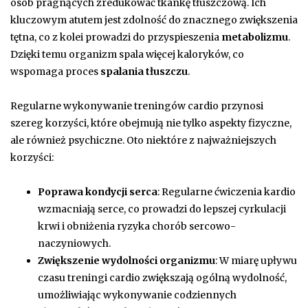
osób pragnących zredukować tkankę tłuszczową. Ich
kluczowym atutem jest zdolność do znacznego zwiększenia
tętna, co z kolei prowadzi do przyspieszenia
metabolizmu
.
Dzięki temu organizm spala więcej kaloryków, co
wspomaga proces
spalania tłuszczu
.
Regularne wykonywanie treningów cardio przynosi
szereg korzyści, które obejmują nie tylko aspekty fizyczne,
ale również psychiczne. Oto niektóre z najważniejszych
korzyści:
Poprawa kondycji serca
: Regularne ćwiczenia kardio
wzmacniają serce, co prowadzi do lepszej cyrkulacji
krwi i obniżenia ryzyka chorób sercowo-
naczyniowych.
Zwiększenie wydolności organizmu
: W miarę upływu
czasu treningi cardio zwiększają ogólną wydolność,
umożliwiając wykonywanie codziennych