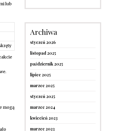
mi lub
Archiwa
styczeń 2026
skręty
listopad 2025
rakcie
październik 2025
we.
lipiec 2025
marzec 2025
styczeń 2025
marzec 2024
re mogą
kwiecień 2023
marzec 2023
ało