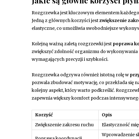
Jakie są główne korzyści pły
Rozgrzewka jest kluczowym elementem każdego tr
Jedną z głównych korzyści jest
zwiększenie zakr
elastyczne, co umożliwia swobodniejsze wykonywa
Kolejną ważną zaletą rozgrzewki jest
poprawa ko
zwiększyć zdolność organizmu do wykonywania s
wymagających precyzji i szybkości.
Rozgrzewka odgrywa również istotną rolę w
prz
pozwala zbudować motywację, co przekłada się na
kolejny aspekt, który warto podkreślić. Rozgrzew
zapewnia większy komfort podczas intensywnego
Korzyść
Opis
Zwiększenie zakresu ruchu
Elastyczność mię
Wprowadzenie s
Poprawa koordynacji