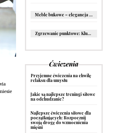
Meble bukowe – elegancja i trwałość w Twoim wnętrzu
Zgrzewanie punktowe: Kluczowe informacje i zastosowania w przemyśle
Ćwiczenia
Przyjemne ćwiczenia na chwilę
relaksu dla umysłu
wia
niesie
Jakie są najlepsze treningi siłowe
na odchudzanie?
Najlepsze ćwiczenia siłowe dla
początkujących: Rozpocznij
swoją drogę do wzmocnienia
mięśni