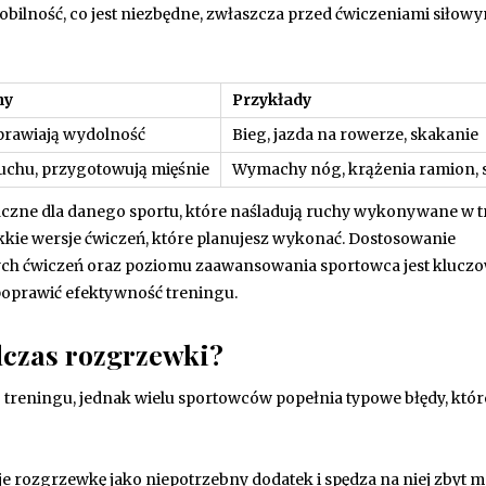
obilność, co jest niezbędne, zwłaszcza przed ćwiczeniami siłowy
hy
Przykłady
prawiają wydolność
Bieg, jazda na rowerze, skakanie
ruchu, przygotowują mięśnie
Wymachy nóg, krążenia ramion, 
iczne dla danego sportu, które naśladują ruchy wykonywane w t
kkie wersje ćwiczeń, które planujesz wykonać. Dostosowanie
ch ćwiczeń oraz poziomu zaawansowania sportowca jest kluczo
poprawić efektywność treningu.
odczas rozgrzewki?
reningu, jednak wielu sportowców popełnia typowe błędy, któ
uje rozgrzewkę jako niepotrzebny dodatek i spędza na niej zbyt m