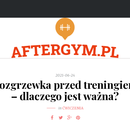
2021-06-24
ozgrzewka przed treningi
– dlaczego jest ważna?
in
ĆWICZENIA