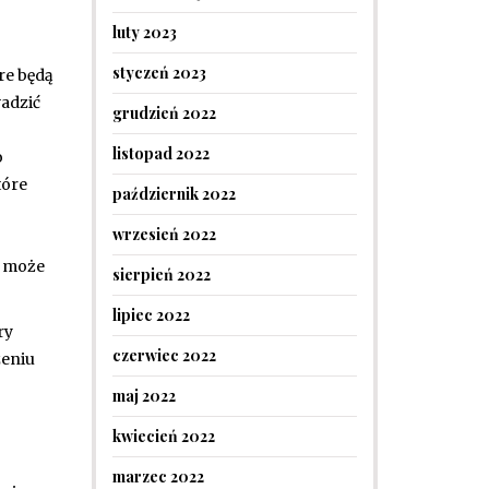
luty 2023
styczeń 2023
óre będą
adzić
grudzień 2022
listopad 2022
o
tóre
październik 2022
wrzesień 2022
i może
sierpień 2022
lipiec 2022
ry
czerwiec 2022
zeniu
maj 2022
kwiecień 2022
marzec 2022