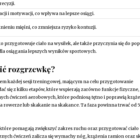
ecyzji.
ji i motywacji, co wpływa na lepsze osiągi.
ieniu mięśni, co zmniejsza ryzyko kontuzji.
przygotowuje ciało na wysiłek, ale także przyczynia się do po
 dla osiągania lepszych wyników sportowych.
ić rozgrzewkę?
m każdej sesji treningowej, mającym na celu przygotowanie
 się z kilku etapów, które wspierają zarówno funkcje fizyczne, j
nych ćwiczeń aerobowych, które podniosą tętno i poprawią krąż
 na rowerze lub skakanie na skakance. Ta faza powinna trwać od 5
 które pomagają zwiększyć zakres ruchu oraz przygotować ciało
ych ćwiczeń zalicza się wymachy nóg, krążenia ramion oraz s