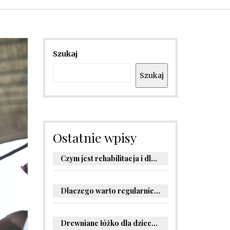
Szukaj
Szukaj
Ostatnie wpisy
Czym jest rehabilitacja i dlaczego jest kluczowa dla powrotu do zdrowia?
Dlaczego warto regularnie odwiedzać stomatologa?
Drewniane łóżko dla dziecka – oryginalne pomysły na aranżację pokoju malucha