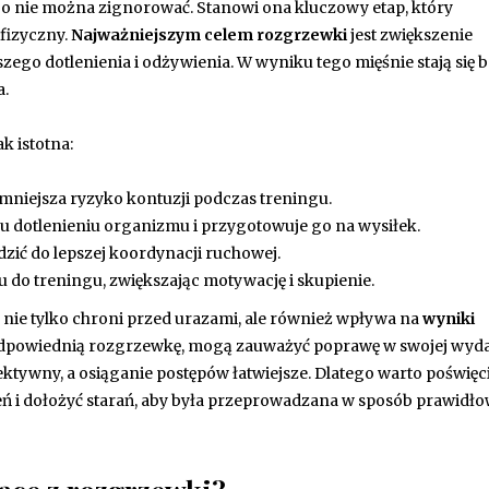
o nie można zignorować. Stanowi ona kluczowy etap, który
fizyczny.
Najważniejszym celem rozgrzewki
jest zwiększenie
zego dotlenienia i odżywienia. W wyniku tego mięśnie stają się b
a.
k istotna:
zmniejsza ryzyko kontuzji podczas treningu.
u dotlenieniu organizmu i przygotowuje go na wysiłek.
ić do lepszej koordynacji ruchowej.
o treningu, zwiększając motywację i skupienie.
nie tylko chroni przed urazami, ale również wpływa na
wyniki
 odpowiednią rozgrzewkę, mogą zauważyć poprawę w swojej wyda
fektywny, a osiąganie postępów łatwiejsze. Dlatego warto poświęc
eń i dołożyć starań, aby była przeprowadzana w sposób prawidło