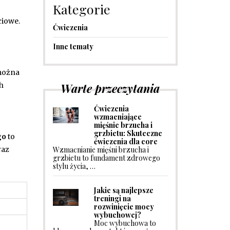
Kategorie
ciowe.
Ćwiczenia
Inne tematy
można
Warte przeczytania
h
Ćwiczenia
wzmacniające
mięśnie brzucha i
grzbietu: Skuteczne
go
to
ćwiczenia dla core
Wzmacnianie mięśni brzucha i
raz
grzbietu to fundament zdrowego
stylu życia, …
Jakie są najlepsze
treningi na
rozwinięcie mocy
wybuchowej?
Moc wybuchowa to