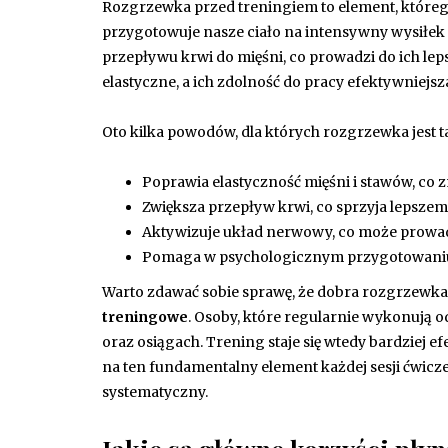
Rozgrzewka przed treningiem to element, któreg
przygotowuje nasze ciało na intensywny wysiłek 
przepływu krwi do mięśni, co prowadzi do ich leps
elastyczne, a ich zdolność do pracy efektywniejsz
Oto kilka powodów, dla których rozgrzewka jest ta
Poprawia elastyczność mięśni i stawów, co 
Zwiększa przepływ krwi, co sprzyja lepszem
Aktywizuje układ nerwowy, co może prowadz
Pomaga w psychologicznym przygotowaniu d
Warto zdawać sobie sprawę, że dobra rozgrzewka 
treningowe
. Osoby, które regularnie wykonują
oraz osiągach. Trening staje się wtedy bardziej e
na ten fundamentalny element każdej sesji ćwicz
systematyczny.