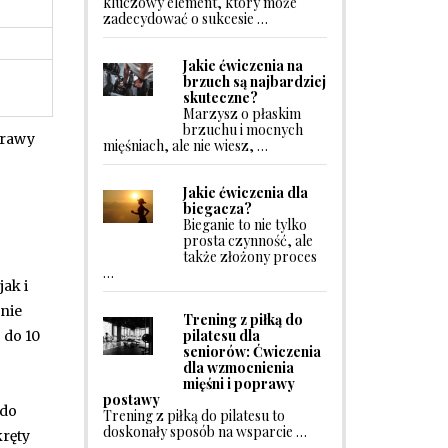
kluczowy element, który może
zadecydować o sukcesie …
Jakie ćwiczenia na
brzuch są najbardziej
skuteczne?
Marzysz o płaskim
brzuchu i mocnych
prawy
mięśniach, ale nie wiesz, …
Jakie ćwiczenia dla
biegacza?
Bieganie to nie tylko
prosta czynność, ale
także złożony proces
…
ak i
enie
Trening z piłką do
pilatesu dla
 do 10
seniorów: Ćwiczenia
dla wzmocnienia
mięśni i poprawy
postawy
 do
Trening z piłką do pilatesu to
doskonały sposób na wsparcie …
kręty