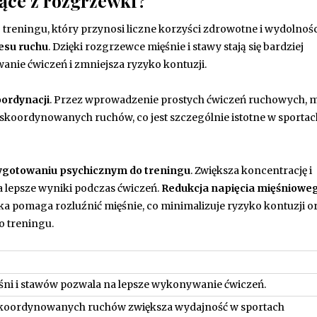
nące z rozgrzewki?
eningu, który przynosi liczne korzyści zdrowotne i wydolnoś
esu ruchu
. Dzięki rozgrzewce mięśnie i stawy stają się bardziej
nie ćwiczeń i zmniejsza ryzyko kontuzji.
ordynacji
. Przez wprowadzenie prostych ćwiczeń ruchowych, 
koordynowanych ruchów, co jest szczególnie istotne w sportac
ygotowaniu psychicznym do treningu
. Zwiększa koncentrację i
 lepsze wyniki podczas ćwiczeń.
Redukcja napięcia mięśniowe
ka pomaga rozluźnić mięśnie, co minimalizuje ryzyko kontuzji o
 treningu.
śni i stawów pozwala na lepsze wykonywanie ćwiczeń.
koordynowanych ruchów zwiększa wydajność w sportach