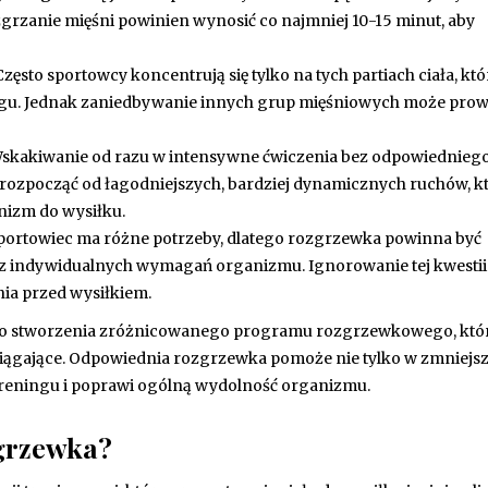
grzanie mięśni powinien wynosić co najmniej 10-15 minut, aby
zęsto sportowcy koncentrują się tylko na tych partiach ciała, kt
u. Jednak zaniedbywanie innych grup mięśniowych może prow
skakiwanie od razu w intensywne ćwiczenia bez odpowiednieg
rozpocząć od łagodniejszych, bardziej dynamicznych ruchów, k
nizm do wysiłku.
portowiec ma różne potrzeby, dlatego rozgrzewka powinna być
z indywidualnych wymagań organizmu. Ignorowanie tej kwesti
ia przed wysiłkiem.
 do stworzenia zróżnicowanego programu rozgrzewkowego, któ
ciągające. Odpowiednia rozgrzewka pomoże nie tylko w zmniejs
 treningu i poprawi ogólną wydolność organizmu.
zgrzewka?