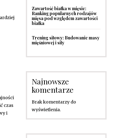
Zawartość białka w mięsie:
Ranking popularnych rodzajów
ardziej
mięsa pod względem zawartości
białka
Trening siłowy: Budowanie masy
mięśniowej i siły
Najnowsze
komentarze
jności
Brak komentarzy do
ić czas
wyświetlenia.
wy i