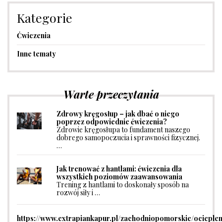
Kategorie
Ćwiczenia
Inne tematy
Warte przeczytania
Zdrowy kręgosłup – jak dbać o niego
poprzez odpowiednie ćwiczenia?
Zdrowie kręgosłupa to fundament naszego
dobrego samopoczucia i sprawności fizycznej.
…
Jak trenować z hantlami: ćwiczenia dla
wszystkich poziomów zaawansowania
Trening z hantlami to doskonały sposób na
rozwój siły i …
https://www.extrapiankapur.pl/zachodniopomorskie/ocieplen