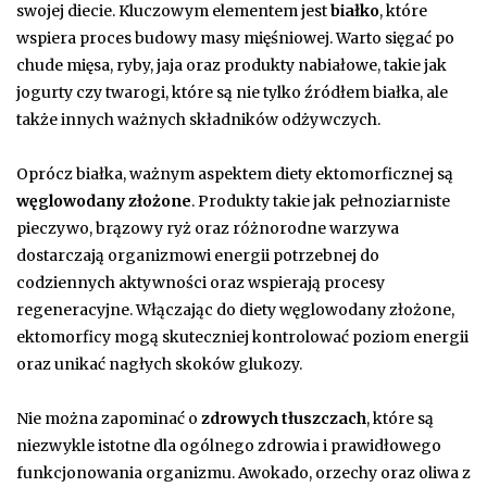
swojej diecie. Kluczowym elementem jest
białko
, które
wspiera proces budowy masy mięśniowej. Warto sięgać po
chude mięsa, ryby, jaja oraz produkty nabiałowe, takie jak
jogurty czy twarogi, które są nie tylko źródłem białka, ale
także innych ważnych składników odżywczych.
Oprócz białka, ważnym aspektem diety ektomorficznej są
węglowodany złożone
. Produkty takie jak pełnoziarniste
pieczywo, brązowy ryż oraz różnorodne warzywa
dostarczają organizmowi energii potrzebnej do
codziennych aktywności oraz wspierają procesy
regeneracyjne. Włączając do diety węglowodany złożone,
ektomorficy mogą skuteczniej kontrolować poziom energii
oraz unikać nagłych skoków glukozy.
Nie można zapominać o
zdrowych tłuszczach
, które są
niezwykle istotne dla ogólnego zdrowia i prawidłowego
funkcjonowania organizmu. Awokado, orzechy oraz oliwa z