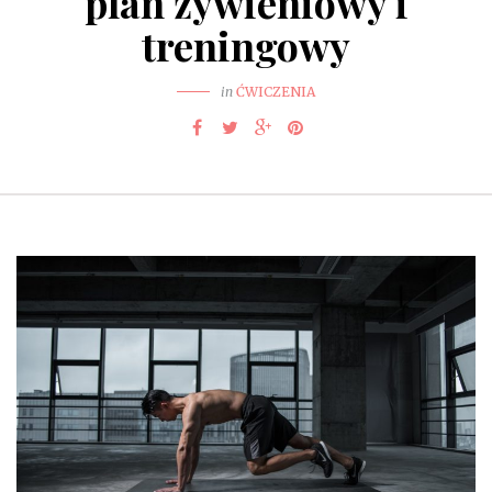
plan żywieniowy i
treningowy
in
ĆWICZENIA