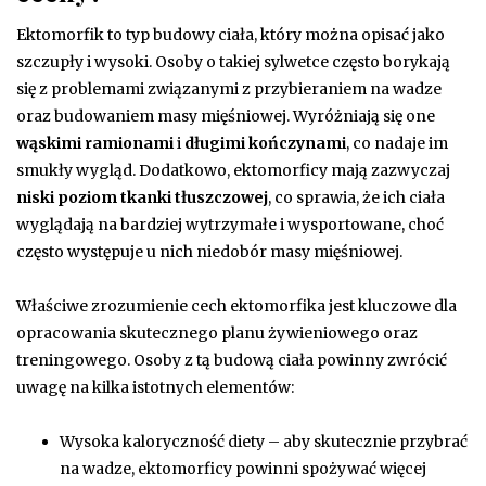
Ektomorfik to typ budowy ciała, który można opisać jako
szczupły i wysoki. Osoby o takiej sylwetce często borykają
się z problemami związanymi z przybieraniem na wadze
oraz budowaniem masy mięśniowej. Wyróżniają się one
wąskimi ramionami
i
długimi kończynami
, co nadaje im
smukły wygląd. Dodatkowo, ektomorficy mają zazwyczaj
niski poziom tkanki tłuszczowej
, co sprawia, że ich ciała
wyglądają na bardziej wytrzymałe i wysportowane, choć
często występuje u nich niedobór masy mięśniowej.
Właściwe zrozumienie cech ektomorfika jest kluczowe dla
opracowania skutecznego planu żywieniowego oraz
treningowego. Osoby z tą budową ciała powinny zwrócić
uwagę na kilka istotnych elementów:
Wysoka kaloryczność diety – aby skutecznie przybrać
na wadze, ektomorficy powinni spożywać więcej