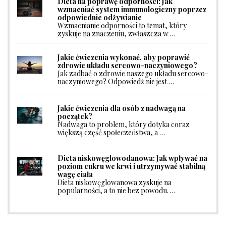
Dieta na poprawę odporności: Jak
wzmacniać system immunologiczny poprzez
odpowiednie odżywianie
Wzmacnianie odporności to temat, który
zyskuje na znaczeniu, zwłaszcza w …
Jakie ćwiczenia wykonać, aby poprawić
zdrowie układu sercowo-naczyniowego?
Jak zadbać o zdrowie naszego układu sercowo-
naczyniowego? Odpowiedź nie jest …
Jakie ćwiczenia dla osób z nadwagą na
początek?
Nadwaga to problem, który dotyka coraz
większą część społeczeństwa, a …
Dieta niskowęglowodanowa: Jak wpływać na
poziom cukru we krwi i utrzymywać stabilną
wagę ciała
Dieta niskowęglowanowa zyskuje na
popularności, a to nie bez powodu. …