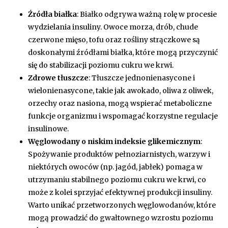
Źródła białka
: Białko odgrywa ważną rolę w procesie
wydzielania insuliny. Owoce morza, drób, chude
czerwone mięso, tofu oraz rośliny strączkowe są
doskonałymi źródłami białka, które mogą przyczynić
się do stabilizacji poziomu cukru we krwi.
Zdrowe tłuszcze
: Tłuszcze jednonienasycone i
wielonienasycone, takie jak awokado, oliwa z oliwek,
orzechy oraz nasiona, mogą wspierać metaboliczne
funkcje organizmu i wspomagać korzystne regulacje
insulinowe.
Węglowodany o niskim indeksie glikemicznym
:
Spożywanie produktów pełnoziarnistych, warzyw i
niektórych owoców (np. jagód, jabłek) pomaga w
utrzymaniu stabilnego poziomu cukru we krwi, co
może z kolei sprzyjać efektywnej produkcji insuliny.
Warto unikać przetworzonych węglowodanów, które
mogą prowadzić do gwałtownego wzrostu poziomu