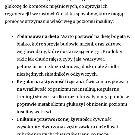
glukozę do komórek mięśniowych, co sprzyja ich
regeneracji i wzrostowi. Oto kilka sposobów, które mogą
pomóc w utrzymaniu właściwego poziomu insuliny:
Zbilansowana dieta
: Warto postawić na dietę bogatą w
białko, które sprzyja budowie mięśni, oraz zdrowe
węglowodany, które dostarczają energii. Produkty
takie jak chude mięso, ryby, jaja, warzywa i
pełnoziarniste zboża stanowią doskonałe źródła
niezbędnych składników odżywczych.
Regularna aktywność fizyczna
: Ćwiczenia wpływają
na wrażliwość organizmu na insulinę. Regularne
treningi siłowe, cardio oraz interwały mogą pomóc w
poprawie metabolizmu glukozy i obniżeniu poziomu
insuliny we krwi.
Unikanie przetworzonej żywności
: Żywność
wysokoprzetworzona często zawiera duże ilości
cukrów prostych i tłuszczów trans, co może