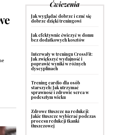
Ćwiczenia
we
Jak wyglądać dobrze i czuć się
dobrze dzięki treningowi
Jak efektywnie ćwiczyć w domu
bez dodatkowych kosztów
Interwały w treningu CrossFit:
Jak zwiększyć wydajność i
ne
poprawić wyniki w różnych
dyscyplinach
Trening cardio dla osób
starszych: Jak utrzymać
sprawność i zdrowie serca w
podeszłym wieku
Zdrowe tłuszcze na redukcji:
Jakie tłuszcze wybierać podczas
procesu redukcji tkanki
tłuszczowej