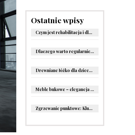
Ostatnie wpisy
Czym jest rehabilitacja i dlaczego jest kluczowa dla powrotu do zdrowia?
Dlaczego warto regularnie odwiedzać stomatologa?
Drewniane łóżko dla dziecka – oryginalne pomysły na aranżację pokoju malucha
Meble bukowe – elegancja i trwałość w Twoim wnętrzu
Zgrzewanie punktowe: Kluczowe informacje i zastosowania w przemyśle