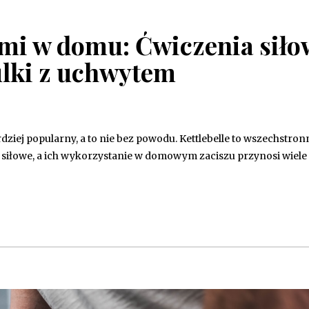
ami w domu: Ćwiczenia siło
ulki z uchwytem
rdziej popularny, a to nie bez powodu. Kettlebelle to wszechstron
 siłowe, a ich wykorzystanie w domowym zaciszu przynosi wiele