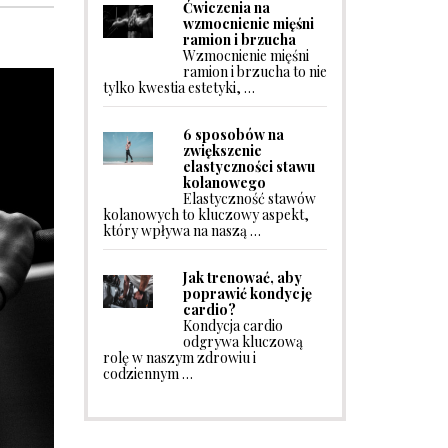
Ćwiczenia na
wzmocnienie mięśni
ramion i brzucha
Wzmocnienie mięśni
ramion i brzucha to nie
tylko kwestia estetyki, …
6 sposobów na
zwiększenie
elastyczności stawu
kolanowego
Elastyczność stawów
kolanowych to kluczowy aspekt,
który wpływa na naszą …
Jak trenować, aby
poprawić kondycję
cardio?
Kondycja cardio
odgrywa kluczową
rolę w naszym zdrowiu i
codziennym …