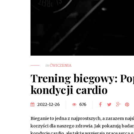
in
ĆWICZENIA
Trening biegowy: Po
kondycji cardio
2022-12-26
676
Bieganie to jedna z najprostszych, a zarazem naj
korzyści dla naszego zdrowia. Jak pokazują badan
kondycję cardio, ale także wspierają pracę serca