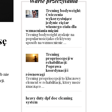
Warte przeczytania
Trening bodyweight:
Ćwiczenia
wykorzystujące
jedynie ciężar
własnego ciała dla
wzmacniania mięśni
Trening bodyweight zyskuje na
sę
popularności jako efektywny
sposób na wzmocnienie …
Trening
propriocepcji w
rehabilitacji:
Poprawa
koordynacji i
równowagi
b nie
Trening propriocepcji to kluczowy
ji.
element w rehabilitacji, który może
znacząco …
heavy duty dpf doc cleaning
system